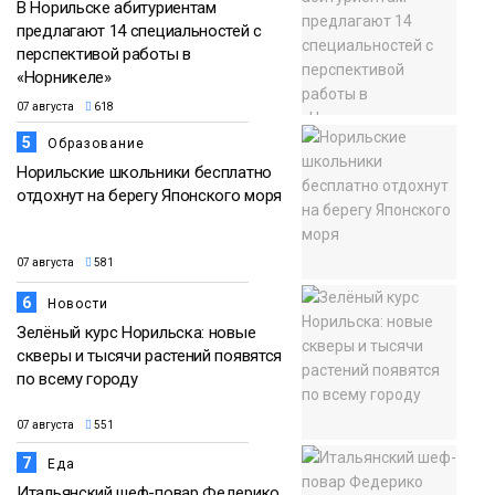
В Норильске абитуриентам
предлагают 14 специальностей с
перспективой работы в
«Норникеле»
07 августа
618
5
Образование
Норильские школьники бесплатно
отдохнут на берегу Японского моря
07 августа
581
6
Новости
Зелёный курс Норильска: новые
скверы и тысячи растений появятся
по всему городу
07 августа
551
7
Еда
Итальянский шеф-повар Федерико