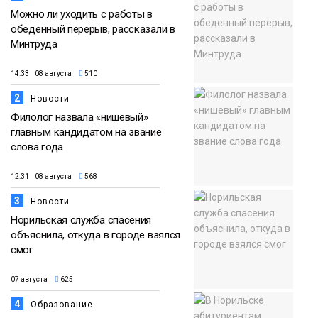
Можно ли уходить с работы в
обеденный перерыв, рассказали в
Минтруда
14:33 08 августа
510
2
Новости
Филолог назвала «нишевый»
главным кандидатом на звание
слова года
12:31 08 августа
568
3
Новости
Норильская служба спасения
объяснила, откуда в городе взялся
смог
07 августа
625
4
Образование