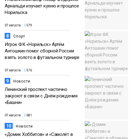
Арнальди изучает кухню и прошлое
Норильска
07 августа
579
8
Спорт
Игрок ФК «Норильск» Артём
Антошкин помог сборной России
взять золото в футзальном турнире
07 августа
576
9
Новости
Ленинский проспект частично
закроют в связи с Днём рождения
«Башни»
07 августа
681
10
Новости
«Домик Хоббитов» и «Самолёт в