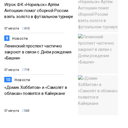
Игрок ФК «Норильск» Артём
Антошкин помог сборной России
взять золото в футзальном турнире
07 августа
610
9
Новости
Ленинский проспект частично
закроют в связи с Днём рождения
«Башни»
07 августа
719
10
Новости
«Домик Хоббитов» и «Самолёт в
облаках» появятся в Кайеркане
07 августа
563