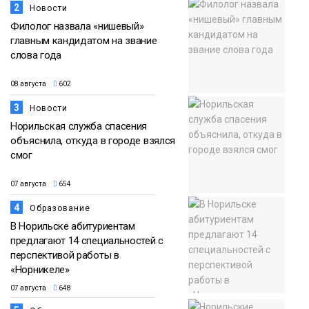
2
Новости
Филолог назвала «нишевый»
главным кандидатом на звание
слова года
08 августа
602
3
Новости
Норильская служба спасения
объяснила, откуда в городе взялся
смог
07 августа
654
4
Образование
В Норильске абитуриентам
предлагают 14 специальностей с
перспективой работы в
«Норникеле»
07 августа
648