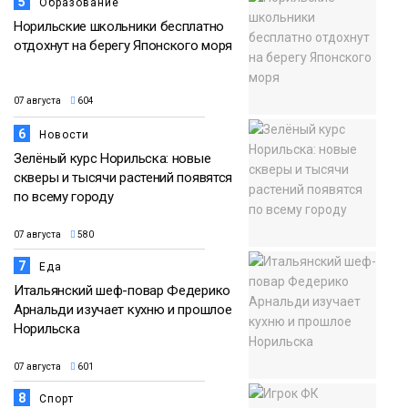
5
Образование
Норильские школьники бесплатно
отдохнут на берегу Японского моря
07 августа
604
6
Новости
Зелёный курс Норильска: новые
скверы и тысячи растений появятся
по всему городу
07 августа
580
7
Еда
Итальянский шеф-повар Федерико
Арнальди изучает кухню и прошлое
Норильска
07 августа
601
8
Спорт