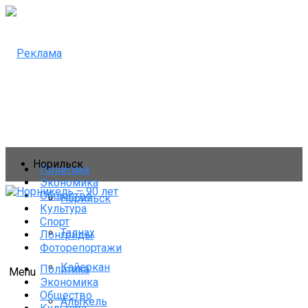
Норильск
Политика
Экономика
Общество
Норильск
Культура
Спорт
Талнах
Лонгриды
Фоторепортажи
Кайеркан
Политика
Menu
Экономика
Общество
Алыкель