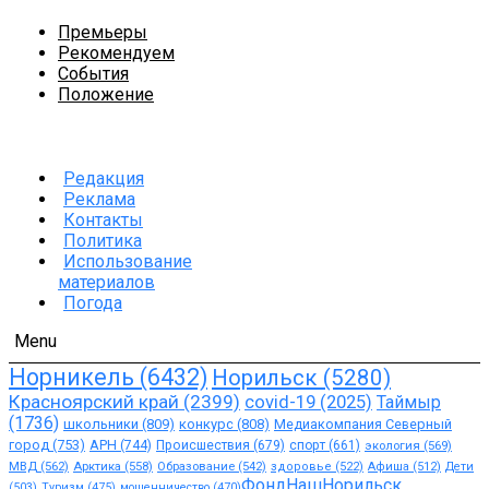
Премьеры
Рекомендуем
События
Положение
Редакция
Реклама
Контакты
Политика
Использование
материалов
Погода
Menu
Норникель
(6432)
Норильск
(5280)
Красноярский край
(2399)
covid-19
(2025)
Таймыр
(1736)
школьники
(809)
конкурс
(808)
Медиакомпания Северный
город
(753)
АРН
(744)
Происшествия
(679)
спорт
(661)
экология
(569)
МВД
(562)
Арктика
(558)
Образование
(542)
здоровье
(522)
Афиша
(512)
Дети
ФондНашНорильск
(503)
Туризм
(475)
мошенничество
(470)