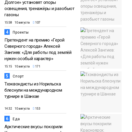
Долгое» установят опоры
освещения, тренажёры и разобьют
газоны
15:58 10 августа
107
4
Проекты
Претендент на премию «Герой
Северного города» Алексей
Зангиев: «Для работы под землёй
нужен особый характер»
15:15 10 августа
171
5
Спорт
Тхэквондисты из Норильска
блеснули на международном
турнире в Шанхае
14:32 10 августа
153
6
Еда
Арктические вкусы покорили