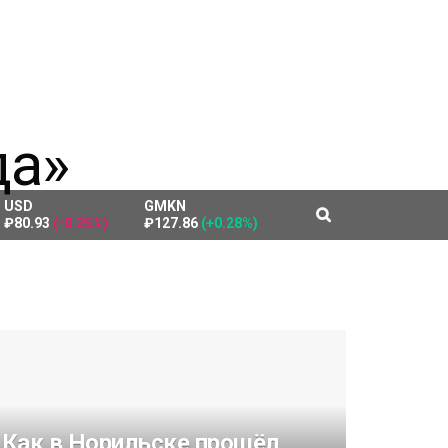
USD
GMKN
₽80.93
(-0.25%)
₽127.86
(+0.28%)
Как в Норильске прошёл