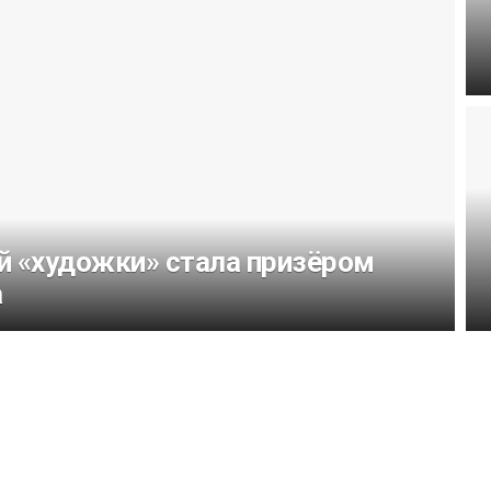
й «художки» стала призёром
а