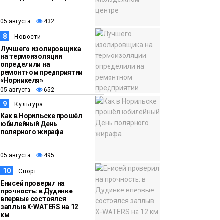
05 августа
432
8
Новости
Лучшего изолировщика
на термоизоляции
определили на
ремонтном предприятии
«Норникеля»
05 августа
652
9
Культура
Как в Норильске прошёл
юбилейный День
полярного жирафа
05 августа
495
10
Спорт
Енисей проверил на
прочность: в Дудинке
впервые состоялся
заплыв X-WATERS на 12
км