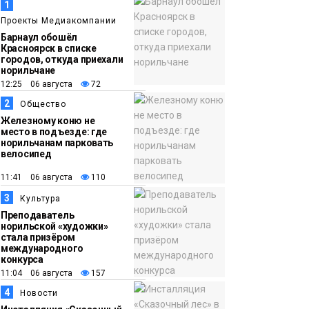
1
Проекты Медиакомпании
Барнаул обошёл
Красноярск в списке
городов, откуда приехали
норильчане
12:25 06 августа
72
2
Общество
Железному коню не
место в подъезде: где
норильчанам парковать
велосипед
11:41 06 августа
110
3
Культура
Преподаватель
норильской «художки»
стала призёром
международного
конкурса
11:04 06 августа
157
4
Новости