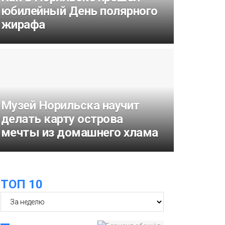
юбилейный День полярного
жирафа
Музей Норильска научит
делать карту острова
мечты из домашнего хлама
ТОП 10