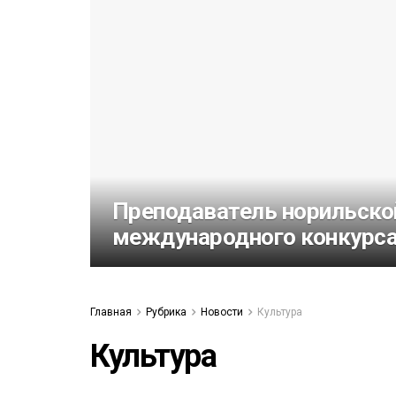
52)
558)
Преподаватель норильско
международного конкурс
Главная
Рубрика
Новости
Культура
Культура