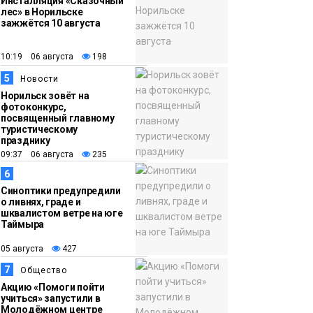
Инсталляция «Сказочный
лес» в Норильске
зажжётся 10 августа
10:19 06 августа
198
5
Новости
Норильск зовёт на
фотоконкурс,
посвященный главному
туристическому
празднику
09:37 06 августа
235
6
Синоптики предупредили
о ливнях, граде и
шквалистом ветре на юге
Таймыра
05 августа
427
7
Общество
Акцию «Помоги пойти
учиться» запустили в
Молодёжном центре