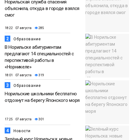
Норильская служба спасения
объяснила, откуда в городе взялся
смог
18:22 07 августа
285
2
Образование
В Норильске абитуриентам
предлагают 14 специальностей с
перспективой работы в
«Норникеле»
18:01 07 августа
319
3
Образование
Норильские школьники бесплатно
отдохнут на берегу Японского моря
17:25 07 августа
301
4
Новости
Зелёный курс Норильска: новые