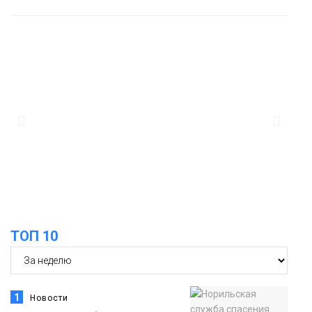
13:08
Предстоящие выходные в Норильске
будут зябкими, пасмурными и
дождливыми
Новости
12:32
Как в Норильске помогают женщинам
из исправительного центра
адаптироваться к жизни
Общество
ТОП 10
1
Новости