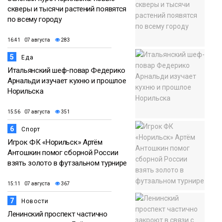
скверы и тысячи растений появятся
по всему городу
16:41 07 августа
283
5
Еда
Итальянский шеф-повар Федерико
Арнальди изучает кухню и прошлое
Норильска
15:56 07 августа
351
6
Спорт
Игрок ФК «Норильск» Артём
Антошкин помог сборной России
взять золото в футзальном турнире
15:11 07 августа
367
7
Новости
Ленинский проспект частично