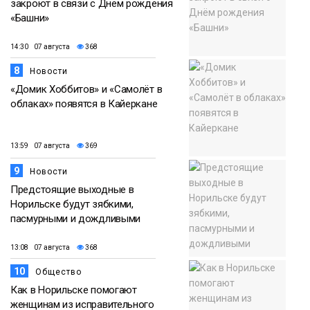
закроют в связи с Днём рождения
«Башни»
14:30 07 августа
368
8
Новости
«Домик Хоббитов» и «Самолёт в
облаках» появятся в Кайеркане
13:59 07 августа
369
9
Новости
Предстоящие выходные в
Норильске будут зябкими,
пасмурными и дождливыми
13:08 07 августа
368
10
Общество
Как в Норильске помогают
женщинам из исправительного