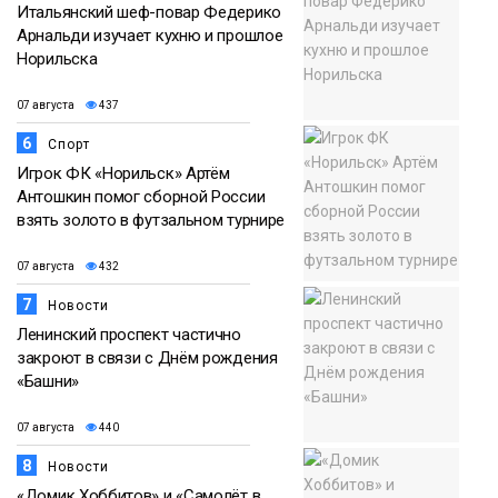
Итальянский шеф-повар Федерико
Арнальди изучает кухню и прошлое
Норильска
07 августа
437
6
Спорт
Игрок ФК «Норильск» Артём
Антошкин помог сборной России
взять золото в футзальном турнире
07 августа
432
7
Новости
Ленинский проспект частично
закроют в связи с Днём рождения
«Башни»
07 августа
440
8
Новости
«Домик Хоббитов» и «Самолёт в