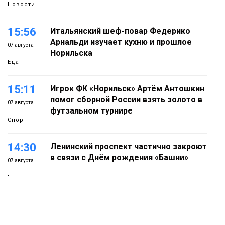
Новости
15:56
Итальянский шеф-повар Федерико
Арнальди изучает кухню и прошлое
07 августа
Норильска
Еда
15:11
Игрок ФК «Норильск» Артём Антошкин
помог сборной России взять золото в
07 августа
футзальном турнире
Спорт
14:30
Ленинский проспект частично закроют
в связи с Днём рождения «Башни»
07 августа
Новости
13:59
«Домик Хоббитов» и «Самолёт в
облаках» появятся в Кайеркане
07 августа