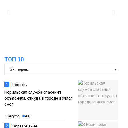
Новости
13:08
Предстоящие выходные в Норильске
будут зябкими, пасмурными и
07 августа
дождливыми
Новости
12:32
Как в Норильске помогают женщинам
ТОП 10
из исправительного центра
07 августа
адаптироваться к жизни
Общество
1
Новости
Норильская служба спасения
объяснила, откуда в городе взялся
смог
07 августа
431
2
Образование