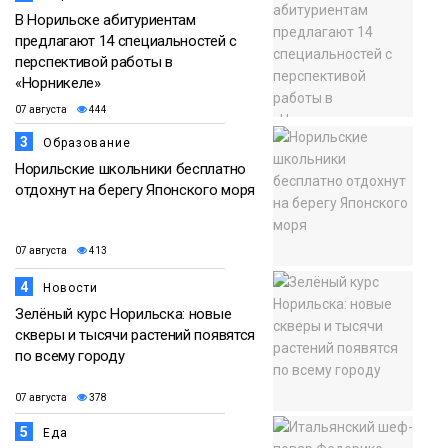
В Норильске абитуриентам
предлагают 14 специальностей с
перспективой работы в
«Норникеле»
07 августа
444
3
Образование
Норильские школьники бесплатно
отдохнут на берегу Японского моря
07 августа
413
4
Новости
Зелёный курс Норильска: новые
скверы и тысячи растений появятся
по всему городу
07 августа
378
5
Еда