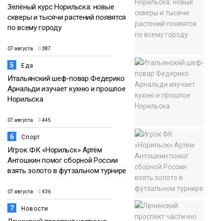
Зелёный курс Норильска: новые
скверы и тысячи растений появятся
по всему городу
07 августа
387
5
Еда
Итальянский шеф-повар Федерико
Арнальди изучает кухню и прошлое
Норильска
07 августа
445
6
Спорт
Игрок ФК «Норильск» Артём
Антошкин помог сборной России
взять золото в футзальном турнире
07 августа
436
7
Новости