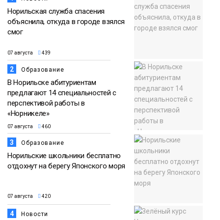
Норильская служба спасения
объяснила, откуда в городе взялся
смог
07 августа
439
2
Образование
В Норильске абитуриентам
предлагают 14 специальностей с
перспективой работы в
«Норникеле»
07 августа
460
3
Образование
Норильские школьники бесплатно
отдохнут на берегу Японского моря
07 августа
420
4
Новости