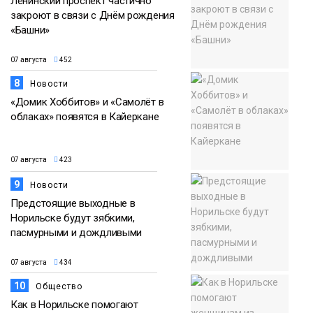
Ленинский проспект частично
закроют в связи с Днём рождения
«Башни»
07 августа
452
8
Новости
«Домик Хоббитов» и «Самолёт в
облаках» появятся в Кайеркане
07 августа
423
9
Новости
Предстоящие выходные в
Норильске будут зябкими,
пасмурными и дождливыми
07 августа
434
10
Общество
Как в Норильске помогают