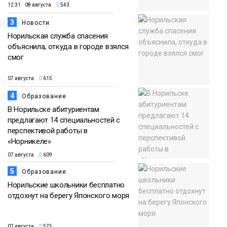
12:31 08 августа
543
3
Новости
Норильская служба спасения
объяснила, откуда в городе взялся
смог
07 августа
615
4
Образование
В Норильске абитуриентам
предлагают 14 специальностей с
перспективой работы в
«Норникеле»
07 августа
609
5
Образование
Норильские школьники бесплатно
отдохнут на берегу Японского моря
07 августа
575