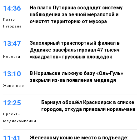
14:36
На плато Путорана создадут систему
наблюдения за вечной мерзлотой и
Плато
очистят территорию от мусора
Путорана
13:47
Заполярный транспортный филиал в
Дудинке заасфальтировал 47 тысяч
«квадратов» грузовых площадок
Новости
13:10
В Норильске лыжную базу «Оль-Гуль»
закрыли из-за появления медведя
Животные
12:25
Барнаул обошёл Красноярск в списке
городов, откуда приехали норильчане
Проекты
Медиакомпании
11:41
Железному коню не место в подъезде: