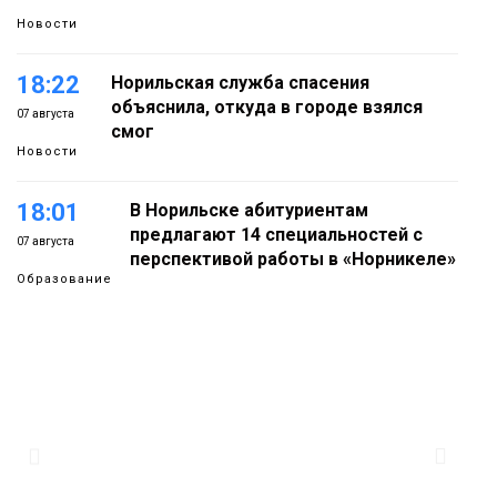
Новости
18:22
Норильская служба спасения
объяснила, откуда в городе взялся
07 августа
смог
Новости
18:01
В Норильске абитуриентам
предлагают 14 специальностей с
07 августа
перспективой работы в «Норникеле»
Образование
17:25
Норильские школьники бесплатно
отдохнут на берегу Японского моря
07 августа
Образование
16:41
Зелёный курс Норильска: новые
скверы и тысячи растений появятся по
07 августа