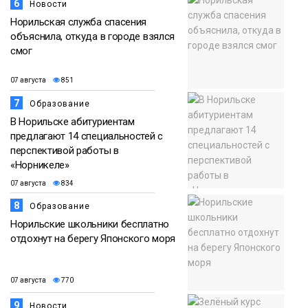
6
Новости
Норильская служба спасения
объяснила, откуда в городе взялся
смог
07 августа
851
7
Образование
В Норильске абитуриентам
предлагают 14 специальностей с
перспективой работы в
«Норникеле»
07 августа
834
8
Образование
Норильские школьники бесплатно
отдохнут на берегу Японского моря
07 августа
770
9
Новости