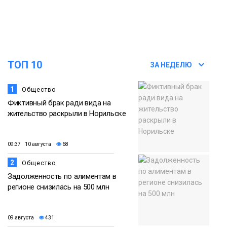
всему городу
Новости
15:56
Итальянский шеф-повар Федерико
Арнальди изучает кухню и прошлое
07 августа
ТОП 10
ЗА НЕДЕЛЮ
Норильска
Еда
1
Общество
Фиктивный брак ради вида на
жительство раскрыли в Норильске
09:37 10 августа
68
2
Общество
Задолженность по алиментам в
регионе снизилась на 500 млн
09 августа
431