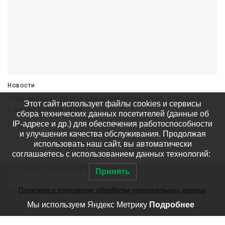
Новости
Норильская служба спасения объяснила, откуда в
Этот сайт использует файлы cookies и сервисы
городе взялся смог
сбора технических данных посетителей (данные об
IP-адресе и др.) для обеспечения работоспособности
07 августа
851
и улучшения качества обслуживания. Продолжая
использовать наш сайт, вы автоматически
соглашаетесь с использованием данных технологий:
Принять
Все права защищены © ООО
«Медиакомпания «Северный
Политика в отношении обработки персональных данных
город». 18+
Мы используем Яндекс Метрику
Подробнее