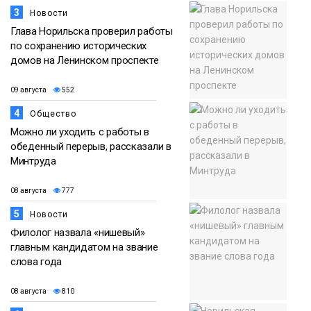
3
Новости
Глава Норильска проверил работы
по сохранению исторических
домов на Ленинском проспекте
09 августа
552
4
Общество
Можно ли уходить с работы в
обеденный перерыв, рассказали в
Минтруда
08 августа
777
5
Новости
Филолог назвала «нишевый»
главным кандидатом на звание
слова года
08 августа
810