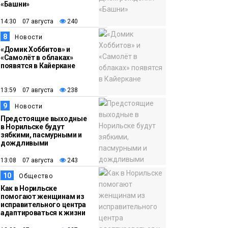
«Башни»
14:30 07 августа
240
8
Новости
«Домик Хоббитов» и
«Самолёт в облаках»
появятся в Кайеркане
13:59 07 августа
238
9
Новости
Предстоящие выходные
в Норильске будут
зябкими, пасмурными и
дождливыми
13:08 07 августа
243
10
Общество
Как в Норильске
помогают женщинам из
исправительного центра
адаптироваться к жизни