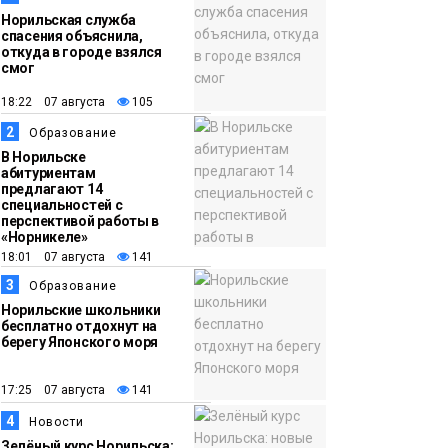
Норильская служба
спасения объяснила,
откуда в городе взялся
смог
18:22 07 августа
105
2
Образование
В Норильске
абитуриентам
предлагают 14
специальностей с
перспективой работы в
«Норникеле»
18:01 07 августа
141
3
Образование
Норильские школьники
бесплатно отдохнут на
берегу Японского моря
17:25 07 августа
141
4
Новости
Зелёный курс Норильска: