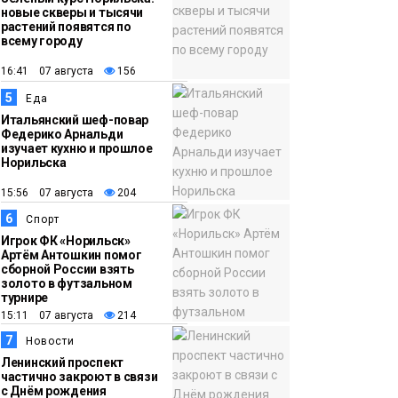
новые скверы и тысячи
растений появятся по
всему городу
16:41 07 августа
156
5
Еда
Итальянский шеф-повар
Федерико Арнальди
изучает кухню и прошлое
Норильска
15:56 07 августа
204
6
Спорт
Игрок ФК «Норильск»
Артём Антошкин помог
сборной России взять
золото в футзальном
турнире
15:11 07 августа
214
7
Новости
Ленинский проспект
частично закроют в связи
с Днём рождения