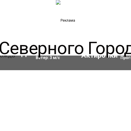
Влажность:
94
%
Акти
11
°C
Ветер:
3
м/с
Прог