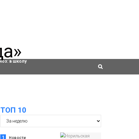
ровки
ноз:
в школу
ТОП 10
1
Новости