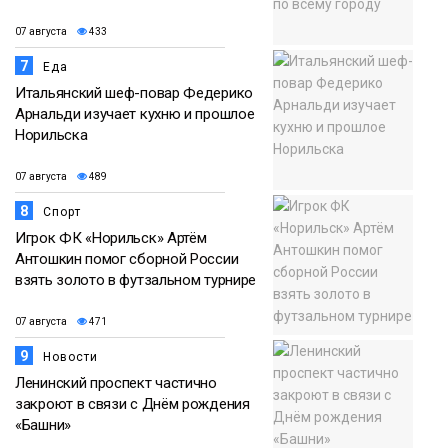
07 августа
433
7
Еда
Итальянский шеф-повар Федерико
Арнальди изучает кухню и прошлое
Норильска
07 августа
489
8
Спорт
Игрок ФК «Норильск» Артём
Антошкин помог сборной России
взять золото в футзальном турнире
07 августа
471
9
Новости
Ленинский проспект частично
закроют в связи с Днём рождения
«Башни»