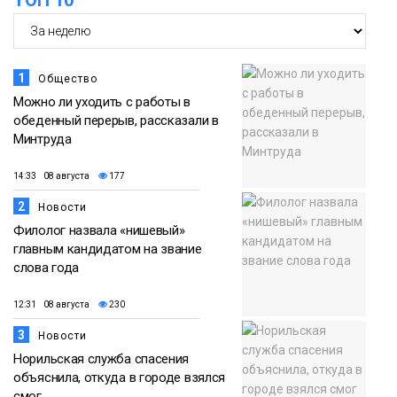
Новости
1
Общество
Можно ли уходить с работы в
обеденный перерыв, рассказали в
Минтруда
14:33 08 августа
177
2
Новости
Филолог назвала «нишевый»
главным кандидатом на звание
слова года
12:31 08 августа
230
3
Новости
Норильская служба спасения
объяснила, откуда в городе взялся
смог