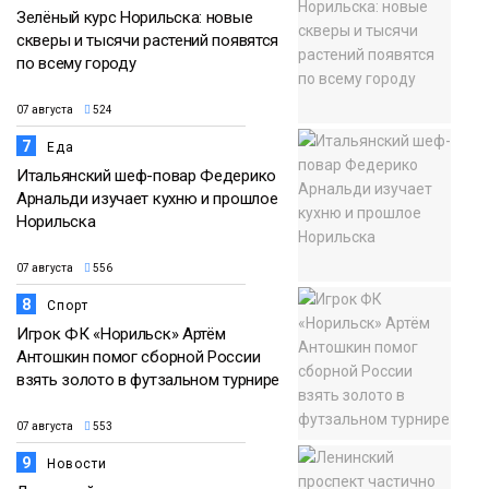
Зелёный курс Норильска: новые
скверы и тысячи растений появятся
по всему городу
07 августа
524
7
Еда
Итальянский шеф-повар Федерико
Арнальди изучает кухню и прошлое
Норильска
07 августа
556
8
Спорт
Игрок ФК «Норильск» Артём
Антошкин помог сборной России
взять золото в футзальном турнире
07 августа
553
9
Новости