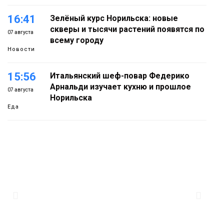
16:41
Зелёный курс Норильска: новые
скверы и тысячи растений появятся по
07 августа
всему городу
Новости
15:56
Итальянский шеф-повар Федерико
Арнальди изучает кухню и прошлое
07 августа
Норильска
Еда
15:11
Игрок ФК «Норильск» Артём Антошкин
помог сборной России взять золото в
07 августа
футзальном турнире
Спорт
14:30
Ленинский проспект частично закроют
в связи с Днём рождения «Башни»
07 августа
Новости