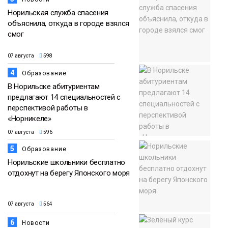
Норильская служба спасения
объяснила, откуда в городе взялся
смог
07 августа
598
4
Образование
В Норильске абитуриентам
предлагают 14 специальностей с
перспективой работы в
«Норникеле»
07 августа
596
5
Образование
Норильские школьники бесплатно
отдохнут на берегу Японского моря
07 августа
564
6
Новости