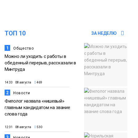
13:59
«Домик Хоббитов» и «Самолёт в
облаках» появятся в Кайеркане
07 августа
ТОП 10
ЗА НЕДЕЛЮ
Новости
1
Общество
Можно ли уходить с работы в
обеденный перерыв, рассказали в
Минтруда
14:33 08 августа
469
2
Новости
Филолог назвала «нишевый»
главным кандидатом на звание
слова года
12:31 08 августа
530
3
Новости