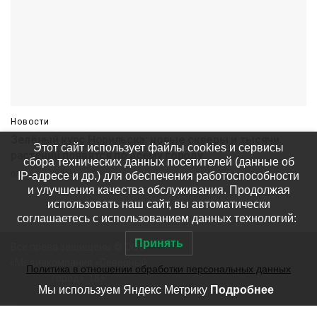
Новости
Зелёный курс Норильска: новые скверы и тысячи
Этот сайт использует файлы cookies и сервисы
растений появятся по всему городу
сбора технических данных посетителей (данные об
IP-адресе и др.) для обеспечения работоспособности
07 августа
524
и улучшения качества обслуживания. Продолжая
использовать наш сайт, вы автоматически
соглашаетесь с использованием данных технологий:
Принять
Все права защищены © ООО
«Медиакомпания «Северный
Политика в отношении обработки персональных данных
город». 18+
Мы используем Яндекс Метрику
Подробнее