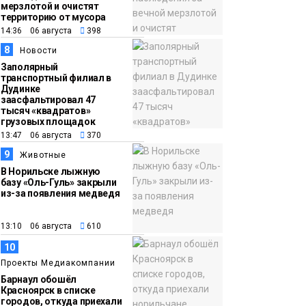
мерзлотой и очистят
территорию от мусора
14:36 06 августа
398
8
Новости
Заполярный
транспортный филиал в
Дудинке
заасфальтировал 47
тысяч «квадратов»
грузовых площадок
13:47 06 августа
370
9
Животные
В Норильске лыжную
базу «Оль-Гуль» закрыли
из-за появления медведя
13:10 06 августа
610
10
Проекты Медиакомпании
Барнаул обошёл
Красноярск в списке
городов, откуда приехали