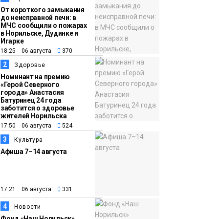
От короткого замыкания
до неисправной печи: в
МЧС сообщили о пожарах
в Норильске, Дудинке и
Игарке
18:25 06 августа
370
2
Здоровье
Номинант на премию
«Герой Северного
города» Анастасия
Батуринец 24 года
заботится о здоровье
жителей Норильска
17:50 06 августа
524
3
Культура
Афиша 7–14 августа
17:21 06 августа
331
4
Новости
Фонд «Наш Норильск»