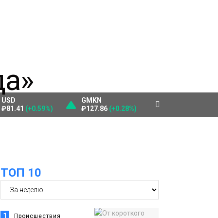
USD
GMKN
₽81.41
(+0.59%)
₽127.86
(+0.28%)
ТОП 10
1
Происшествия