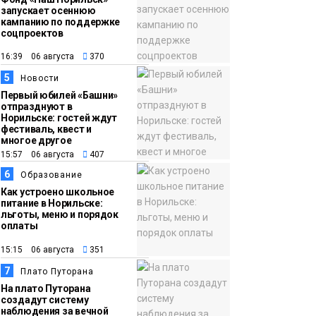
запускает осеннюю
кампанию по поддержке
соцпроектов
16:39 06 августа
370
5
Новости
Первый юбилей «Башни»
отпразднуют в
Норильске: гостей ждут
фестиваль, квест и
многое другое
15:57 06 августа
407
6
Образование
Как устроено школьное
питание в Норильске:
льготы, меню и порядок
оплаты
15:15 06 августа
351
7
Плато Путорана
На плато Путорана
создадут систему
наблюдения за вечной