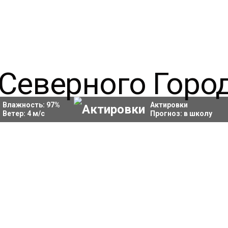
Влажность:
97
%
Актировки
Ветер:
4
м/с
Прогноз:
в школу