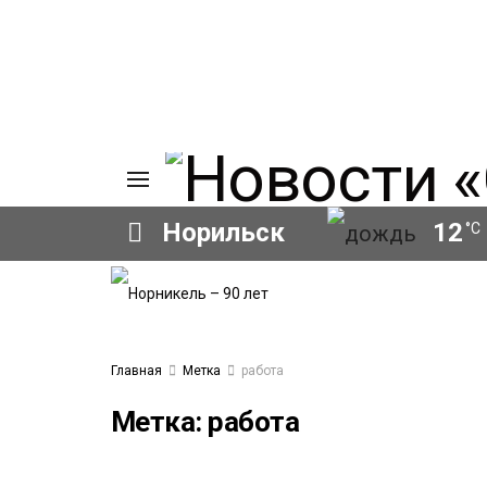
Норильск
12
°C
ИЯ
А
Ы
А
Главная
Метка
работа
ОВАНИЕ
ОВ
Метка:
работа