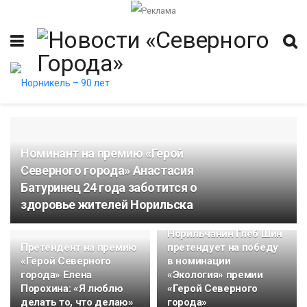
Номинант на премию «Герой
Северного города» Анастасия
итет
Батуринец 24 года заботится о
здоровье жителей Норильска
Норильчанин Глеб Шин
Претендент на премию
претендует на победу
«Герой Северного
в номинации
города» Елена
«Экология» премии
Порохина: «Я люблю
«Герой Северного
делать то, что делаю»
города»