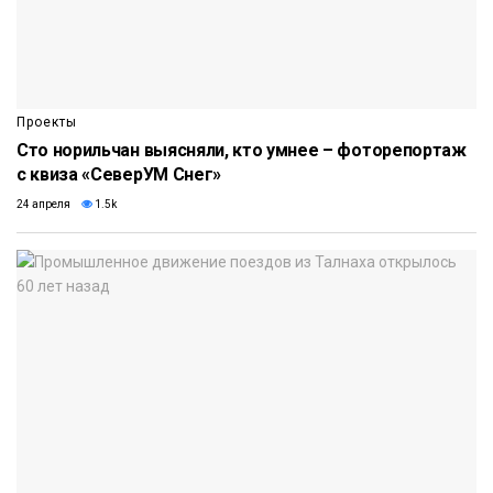
Проекты
Сто норильчан выясняли, кто умнее – фоторепортаж
с квиза «СеверУМ Снег»
24 апреля
1.5k