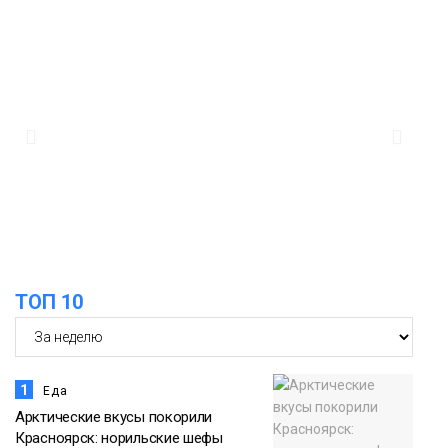
10:19
Глава Норильска проверил работы по
сохранению исторических домов на
09 августа
Ленинском проспекте
Новости
14:33
Можно ли уходить с работы в
обеденный перерыв, рассказали в
08 августа
Минтруда
Общество
ТОП 10
1
Еда
Арктические вкусы покорили
Красноярск: норильские шефы