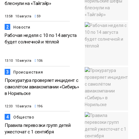
блеснули на «Тайгэйр»
13:58 10 августа
59
2
Новости
Рабочая неделя с 10 по 14 августа
будет солнечной и тёплой
13:10 10 августа
106
3
Происшествия
Прокуратура проверяет инцидент с
самолётом авиакомпании «Сибирь»
в Норильске
12:33 10 августа
196
4
Общество
Правила перевозки групп детей
ужесточат с 1 сентября