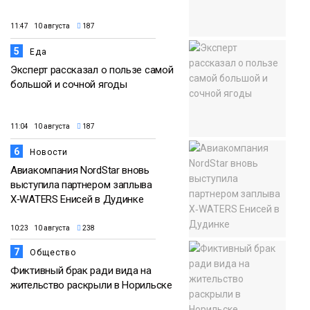
11:47 10 августа
187
5
Еда
Эксперт рассказал о пользе самой
большой и сочной ягоды
11:04 10 августа
187
6
Новости
Авиакомпания NordStar вновь
выступила партнером заплыва
X‑WATERS Енисей в Дудинке
10:23 10 августа
238
7
Общество
Фиктивный брак ради вида на
жительство раскрыли в Норильске