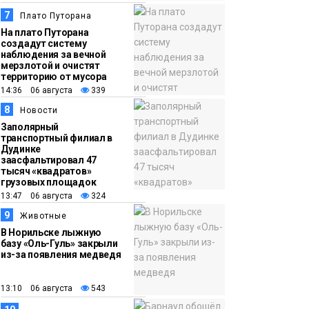
7
Плато Путорана
На плато Путорана
создадут систему
наблюдения за вечной
мерзлотой и очистят
территорию от мусора
14:36 06 августа
339
8
Новости
Заполярный
транспортный филиал в
Дудинке
заасфальтировал 47
тысяч «квадратов»
грузовых площадок
13:47 06 августа
324
9
Животные
В Норильске лыжную
базу «Оль-Гуль» закрыли
из-за появления медведя
13:10 06 августа
543