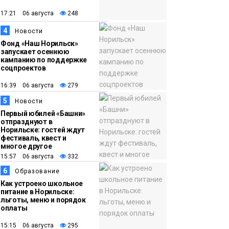
появления медведя
Животные
17:21 06 августа
248
4
12:25
Барнаул обошёл
Новости
Фонд «Наш Норильск»
Красноярск в
запускает осеннюю
списке городов,
кампанию по поддержке
соцпроектов
откуда приехали
Проекты
норильчане
16:39 06 августа
279
Медиакомпании
5
Новости
Первый юбилей «Башни»
отпразднуют в
Норильске: гостей ждут
фестиваль, квест и
многое другое
15:57 06 августа
332
6
Образование
Как устроено школьное
питание в Норильске:
льготы, меню и порядок
оплаты
15:15 06 августа
295