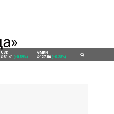
USD
GMKN
₽81.41
(+0.59%)
₽127.86
(+0.28%)