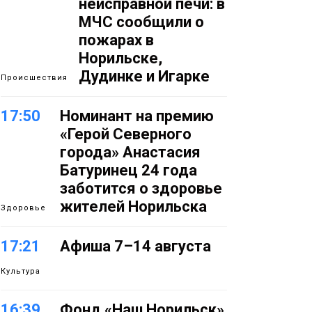
неисправной печи: в
МЧС сообщили о
пожарах в
Норильске,
Дудинке и Игарке
Происшествия
17:50
Номинант на премию
«Герой Северного
города» Анастасия
Батуринец 24 года
заботится о здоровье
жителей Норильска
Здоровье
17:21
Афиша 7–14 августа
Культура
16:39
Фонд «Наш Норильск»