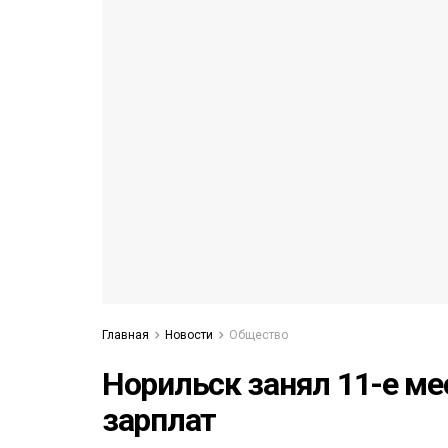
53)
558)
Главная
Новости
Общество
Норильск занял 11-е ме
зарплат