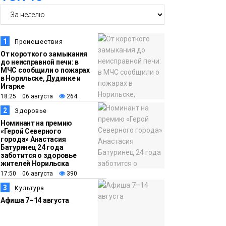
14:36
На плато Путорана
создадут систему
наблюдения за вечной
1
Происшествия
мерзлотой и очистят
От короткого замыкания
Плато
до неисправной печи: в
территорию от мусора
Путорана
МЧС сообщили о пожарах
в Норильске, Дудинке и
Игарке
13:47
Заполярный
18:25 06 августа
264
транспортный филиал
2
Здоровье
в Дудинке
Номинант на премию
«Герой Северного
заасфальтировал 47
города» Анастасия
Батуринец 24 года
тысяч «квадратов»
заботится о здоровье
грузовых площадок
жителей Норильска
Новости
17:50 06 августа
390
3
Культура
13:10
В Норильске лыжную
Афиша 7–14 августа
базу «Оль-Гуль»
закрыли из-за