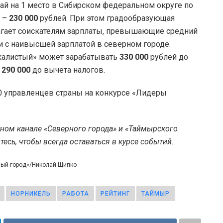
й на 1 место в Сибирском федеральном округе по
а –
230
000
рублей. При этом градообразующая
агает соискателям зарплаты, превышающие средний
и с наивысшей зарплатой в северном городе.
калистый» может зарабатывать
330
000
рублей до
–
290 000
до вычета налогов.
0 управленцев страны на конкурсе «Лидеры
тном канале «Северного города» и «Таймырского
есь, чтобы всегда оставаться в курсе событий.
ный город»/Николай Щипко
НОРНИКЕЛЬ
РАБОТА
РЕЙТИНГ
ТАЙМЫР