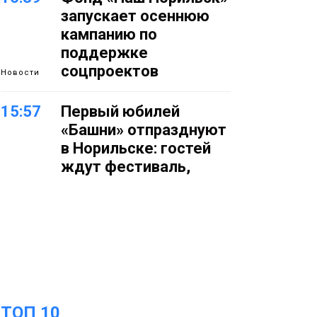
запускает осеннюю
кампанию по
поддержке
соцпроектов
Новости
15:57
Первый юбилей
«Башни» отпразднуют
в Норильске: гостей
ждут фестиваль,
квест и многое другое
Новости
15:15
Как устроено
школьное питание в
Норильске: льготы,
меню и порядок
оплаты
Образование
ТОП 10