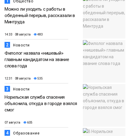
1
Общество
Можно ли уходить с работы в
обеденный перерыв, рассказали в
Минтруда
14:33 08 августа
483
2
Новости
Филолог назвала «нишевый»
главным кандидатом на звание
слова года
12:31 08 августа
535
3
Новости
Норильская служба спасения
объяснила, откуда в городе взялся
смог
07 августа
605
4
Образование