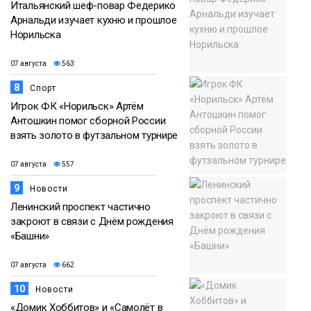
Итальянский шеф-повар Федерико
Арнальди изучает кухню и прошлое
Норильска
07 августа
563
8
Спорт
Игрок ФК «Норильск» Артём
Антошкин помог сборной России
взять золото в футзальном турнире
07 августа
557
9
Новости
Ленинский проспект частично
закроют в связи с Днём рождения
«Башни»
07 августа
662
10
Новости
«Домик Хоббитов» и «Самолёт в