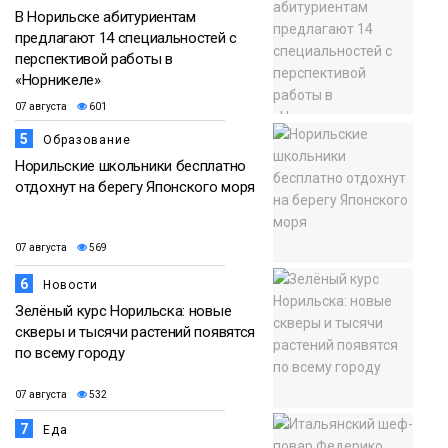
В Норильске абитуриентам
предлагают 14 специальностей с
перспективой работы в
«Норникеле»
07 августа
601
5
Образование
Норильские школьники бесплатно
отдохнут на берегу Японского моря
07 августа
569
6
Новости
Зелёный курс Норильска: новые
скверы и тысячи растений появятся
по всему городу
07 августа
532
7
Еда