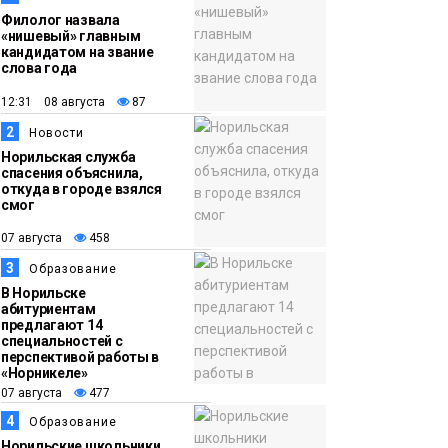
Филолог назвала
«нишевый» главным
кандидатом на звание
слова года
12:31 08 августа
87
2
Новости
Норильская служба
спасения объяснила,
откуда в городе взялся
смог
07 августа
458
3
Образование
В Норильске
абитуриентам
предлагают 14
специальностей с
перспективой работы в
«Норникеле»
07 августа
477
4
Образование
Норильские школьники