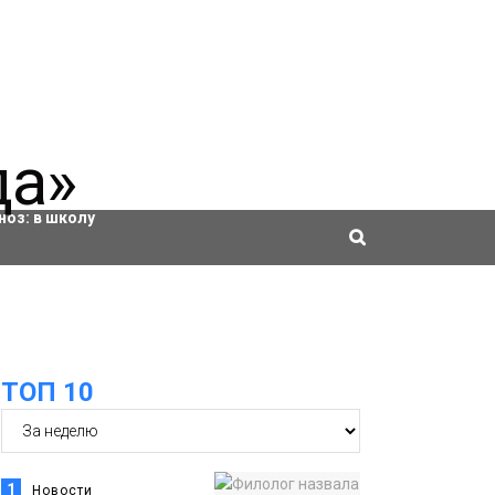
ровки
ноз:
в школу
ТОП 10
1
Новости