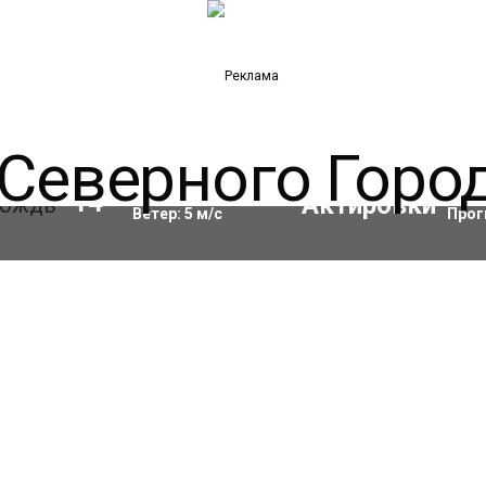
Влажность:
66
%
Акти
14
°C
Ветер:
5
м/с
Прог