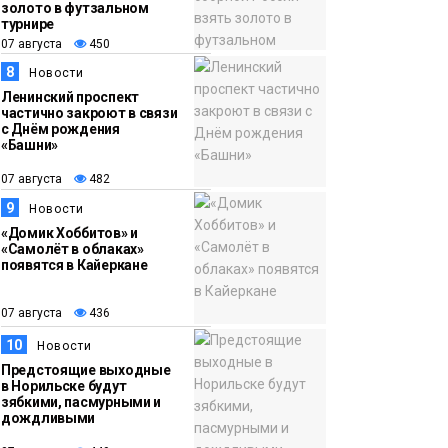
золото в футзальном
турнире
07 августа
450
8
Новости
Ленинский проспект
частично закроют в связи
с Днём рождения
«Башни»
07 августа
482
9
Новости
«Домик Хоббитов» и
«Самолёт в облаках»
появятся в Кайеркане
07 августа
436
10
Новости
Предстоящие выходные
в Норильске будут
зябкими, пасмурными и
дождливыми