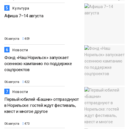
5
Культура
Афиша 7–14 августа
06 августа
409
6
Новости
Фонд «Наш Норильск» запускает
осеннюю кампанию по поддержке
соцпроектов
06 августа
422
7
Новости
Первый юбилей «Башни» отпразднуют
в Норильске: гостей ждут фестиваль,
квест и многое другое
06 августа
473