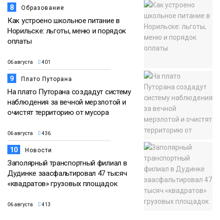
8
Образование
Как устроено школьное питание в
Норильске: льготы, меню и порядок
оплаты
06 августа
401
9
Плато Путорана
На плато Путорана создадут систему
наблюдения за вечной мерзлотой и
очистят территорию от мусора
06 августа
436
10
Новости
Заполярный транспортный филиал в
Дудинке заасфальтировал 47 тысяч
«квадратов» грузовых площадок
06 августа
413