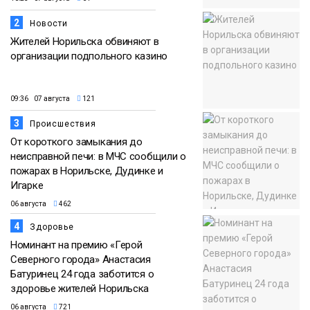
2
Новости
Жителей Норильска обвиняют в
организации подпольного казино
09:36 07 августа
121
3
Происшествия
От короткого замыкания до
неисправной печи: в МЧС сообщили о
пожарах в Норильске, Дудинке и
Игарке
06 августа
462
4
Здоровье
Номинант на премию «Герой
Северного города» Анастасия
Батуринец 24 года заботится о
здоровье жителей Норильска
06 августа
721