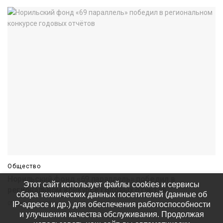
Общество
Норильский фонд «69 параллель» победил в
Этот сайт использует файлы cookies и сервисы
региональном конкурсе годовых отчётов
сбора технических данных посетителей (данные об
IP-адресе и др.) для обеспечения работоспособности
05 августа
606
и улучшения качества обслуживания. Продолжая