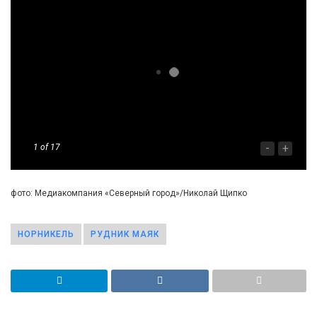
-
+
1
of 17
фото: Медиакомпания «Северный город»/Николай Щипко
НОРНИКЕЛЬ
РУДНИК МАЯК