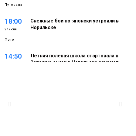
Путорана
18:00
Снежные бои по-японски устроили в
Норильске
27 июля
Фото
14:50
Летняя полевая школа стартовала в
Заполярье: как в Норильске изучают
27 июля
вечную мерзлоту
Наука
18:05
Автопарк АТО «ЦАТК» ЗФ «Норникеля»
пополнился новой техникой для
23 июля
работы в условиях Заполярья
Фото
18:00
Пожарный кроссфит стал одним из
самых зрелищных событий
21 июля