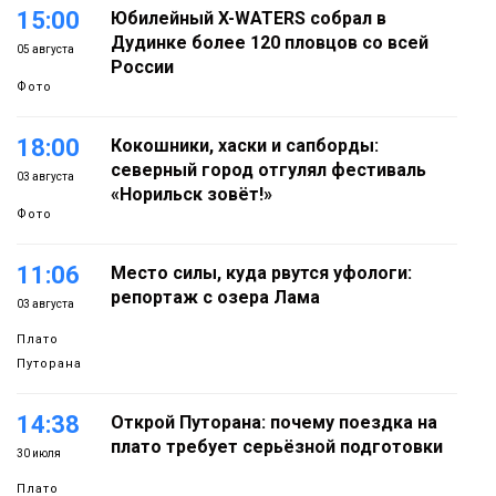
15:00
Юбилейный X-WATERS собрал в
Дудинке более 120 пловцов со всей
05 августа
России
Фото
18:00
Кокошники, хаски и сапборды:
северный город отгулял фестиваль
03 августа
«Норильск зовёт!»
Фото
11:06
Место силы, куда рвутся уфологи:
репортаж с озера Лама
03 августа
Плато
Путорана
14:38
Открой Путорана: почему поездка на
плато требует серьёзной подготовки
30 июля
Плато