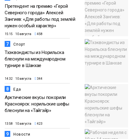
Претендент на премию «Герой
Северного города» Алексей
Зангиев: «Для работы под землёй
нужен особый характер»
15:15 10 августа
458
7
Спорт
Тхэквондисты из Норильска
блеснули на международном
турнире в Шанхае
14:32 10 августа
344
8
Еда
Арктические вкусы покорили
Красноярск: норильские шефы
блеснули на «Тайгэйр»
13:58 10 августа
423
9
Новости