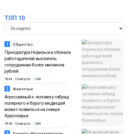
праздничных выходных в Норильске
Фото
ТОП 10
18:30
Заполярное лето в разгаре: Норильск
прогрелся до 29 градусов
20 июля
Фото
1
Общество
Прокуратура Норильска обязала
работодателей выплатить
сотрудникам более миллиона
рублей
18:44 10 августа
304
2
Животные
Агрессивный к человеку гибрид
полярного и бурого медведей
может появиться на севере
Красноярья
18:00 10 августа
384
3
Проекты Медиакомпании