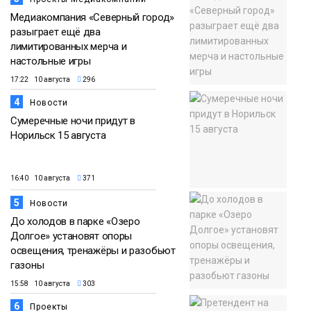
Медиакомпания «Северный город»
разыграет ещё два
лимитированных мерча и
настольные игры
17:22 10 августа
296
4
Новости
Сумеречные ночи придут в
Норильск 15 августа
16:40 10 августа
371
5
Новости
До холодов в парке «Озеро
Долгое» установят опоры
освещения, тренажёры и разобьют
газоны
15:58 10 августа
303
6
Проекты