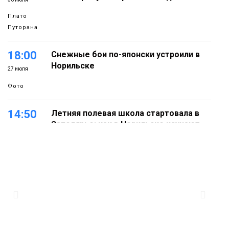
Плато
Путорана
18:00
Снежные бои по-японски устроили в
Норильске
27 июля
Фото
14:50
Летняя полевая школа стартовала в
Заполярье: как в Норильске изучают
27 июля
вечную мерзлоту
Наука
18:05
Автопарк АТО «ЦАТК» ЗФ «Норникеля»
пополнился новой техникой для
23 июля
работы в условиях Заполярья
Фото