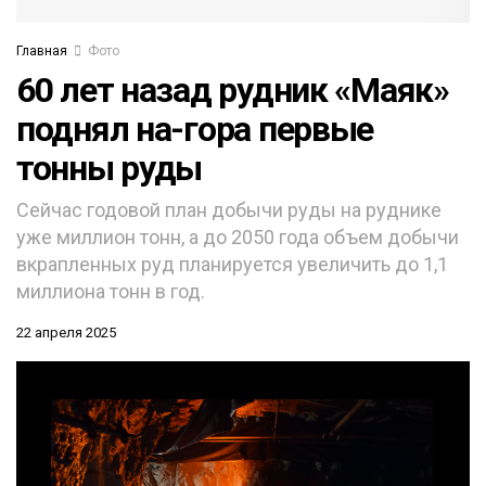
Главная
Фото
60 лет назад рудник «Маяк»
поднял на-гора первые
тонны руды
Сейчас годовой план добычи руды на руднике
уже миллион тонн, а до 2050 года объем добычи
вкрапленных руд планируется увеличить до 1,1
миллиона тонн в год.
22 апреля 2025