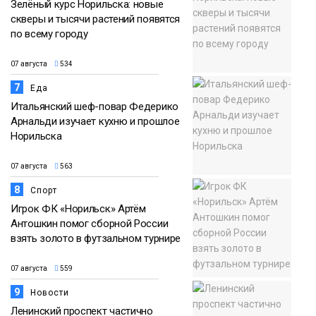
Зелёный курс Норильска: новые
скверы и тысячи растений появятся
по всему городу
07 августа
534
7
Еда
Итальянский шеф-повар Федерико
Арнальди изучает кухню и прошлое
Норильска
07 августа
563
8
Спорт
Игрок ФК «Норильск» Артём
Антошкин помог сборной России
взять золото в футзальном турнире
07 августа
559
9
Новости
Ленинский проспект частично