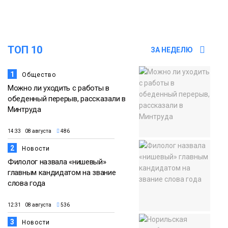
18:00
Пожарный кроссфит стал одним из
самых зрелищных событий
21 июля
праздничных выходных в Норильске
Фото
ТОП 10
ЗА НЕДЕЛЮ
18:30
Заполярное лето в разгаре: Норильск
прогрелся до 29 градусов
1
Общество
20 июля
Можно ли уходить с работы в
Фото
обеденный перерыв, рассказали в
Минтруда
14:33 08 августа
486
2
Новости
Филолог назвала «нишевый»
главным кандидатом на звание
слова года
12:31 08 августа
536
3
Новости