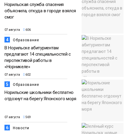
Норильская служба спасения
объяснила, откуда в городе взялся
смог
07 августа
606
4
Образование
В Норильске абитуриентам
предлагают 14 специальностей с
перспективой работы в
«Норникеле»
07 августа
602
5
Образование
Норильские школьники бесплатно
отдохнут на берегу Японского моря
07 августа
569
6
Новости