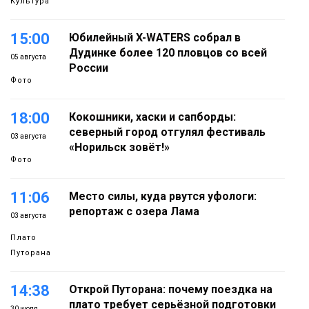
Культура
15:00
Юбилейный X-WATERS собрал в
Дудинке более 120 пловцов со всей
05 августа
России
Фото
18:00
Кокошники, хаски и сапборды:
северный город отгулял фестиваль
03 августа
«Норильск зовёт!»
Фото
11:06
Место силы, куда рвутся уфологи:
репортаж с озера Лама
03 августа
Плато
Путорана
14:38
Открой Путорана: почему поездка на
плато требует серьёзной подготовки
30 июля