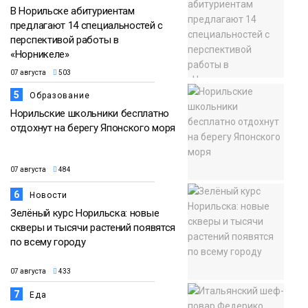
В Норильске абитуриентам
предлагают 14 специальностей с
перспективой работы в
«Норникеле»
07 августа
503
5
Образование
Норильские школьники бесплатно
отдохнут на берегу Японского моря
07 августа
484
6
Новости
Зелёный курс Норильска: новые
скверы и тысячи растений появятся
по всему городу
07 августа
433
7
Еда