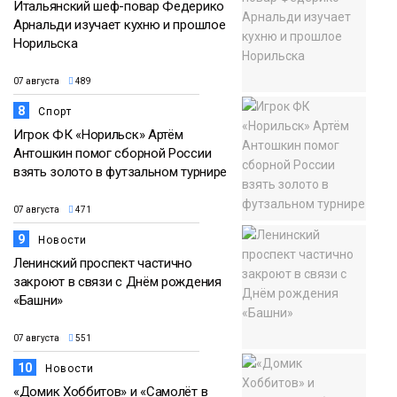
Итальянский шеф-повар Федерико
Арнальди изучает кухню и прошлое
Норильска
07 августа
489
8
Спорт
Игрок ФК «Норильск» Артём
Антошкин помог сборной России
взять золото в футзальном турнире
07 августа
471
9
Новости
Ленинский проспект частично
закроют в связи с Днём рождения
«Башни»
07 августа
551
10
Новости
«Домик Хоббитов» и «Самолёт в