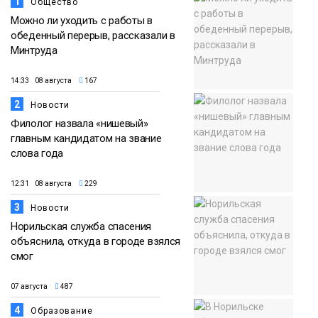
1
Общество
Можно ли уходить с работы в
обеденный перерыв, рассказали в
Минтруда
14:33 08 августа
167
2
Новости
Филолог назвала «нишевый»
главным кандидатом на звание
слова года
12:31 08 августа
229
3
Новости
Норильская служба спасения
объяснила, откуда в городе взялся
смог
07 августа
487
4
Образование