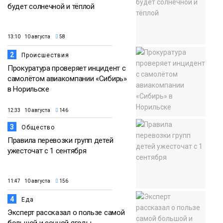
будет солнечной и тёплой
13:10 10 августа
58
2
Происшествия
Прокуратура проверяет инцидент с
самолётом авиакомпании «Сибирь»
в Норильске
12:33 10 августа
146
3
Общество
Правила перевозки групп детей
ужесточат с 1 сентября
11:47 10 августа
156
4
Еда
Эксперт рассказал о пользе самой