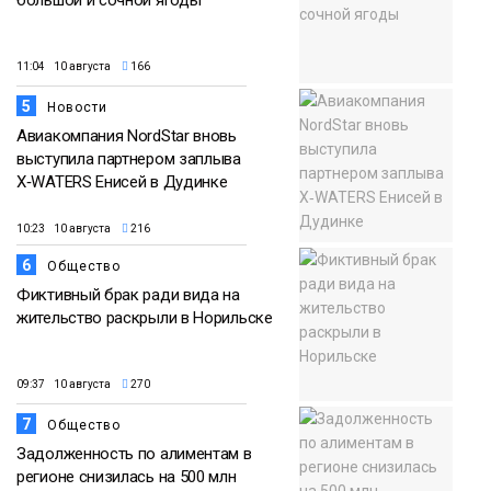
большой и сочной ягоды
11:04 10 августа
166
5
Новости
Авиакомпания NordStar вновь
выступила партнером заплыва
X‑WATERS Енисей в Дудинке
10:23 10 августа
216
6
Общество
Фиктивный брак ради вида на
жительство раскрыли в Норильске
09:37 10 августа
270
7
Общество
Задолженность по алиментам в
регионе снизилась на 500 млн