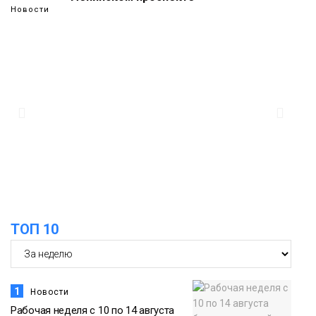
Новости
14:33
Можно ли уходить с работы в
обеденный перерыв, рассказали в
08 августа
Минтруда
Общество
12:31
Филолог назвала «нишевый» главным
кандидатом на звание слова года
08 августа
Новости
ТОП 10
1
Новости
Рабочая неделя с 10 по 14 августа