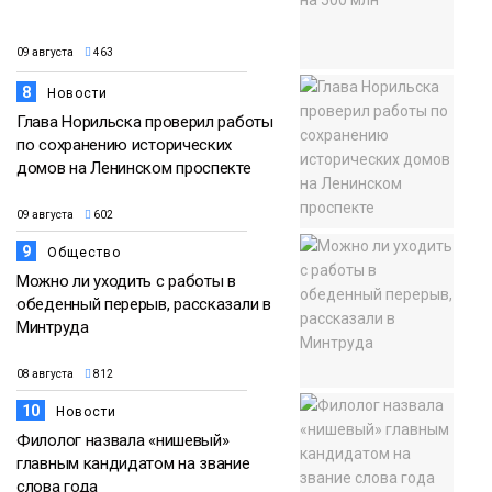
09 августа
463
8
Новости
Глава Норильска проверил работы
по сохранению исторических
домов на Ленинском проспекте
09 августа
602
9
Общество
Можно ли уходить с работы в
обеденный перерыв, рассказали в
Минтруда
08 августа
812
10
Новости
Филолог назвала «нишевый»
главным кандидатом на звание
слова года