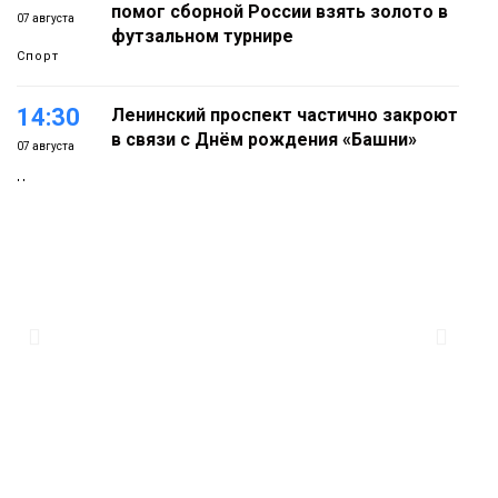
помог сборной России взять золото в
07 августа
футзальном турнире
Спорт
14:30
Ленинский проспект частично закроют
в связи с Днём рождения «Башни»
07 августа
Новости
13:59
«Домик Хоббитов» и «Самолёт в
облаках» появятся в Кайеркане
07 августа
Новости
13:08
Предстоящие выходные в Норильске
будут зябкими, пасмурными и
07 августа
дождливыми
Новости