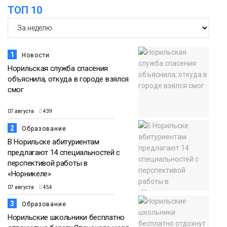
12:32
Как в Норильске помогают женщинам
ТОП 10
из исправительного центра
07 августа
адаптироваться к жизни
Общество
1
Новости
Норильская служба спасения
объяснила, откуда в городе взялся
смог
07 августа
439
2
Образование
В Норильске абитуриентам
предлагают 14 специальностей с
перспективой работы в
«Норникеле»
07 августа
454
3
Образование
Норильские школьники бесплатно