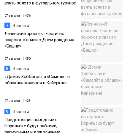
взять золото в футзальном турнире
07 августа
436
7
Новости
Ленинский проспект частично
закроют в связи с Днём рождения
«Башни»
07 августа
450
8
Новости
«Домик Хоббитов» и «Самолёт в
облаках» появятся в Кайеркане
07 августа
423
9
Новости
Предстоящие выходные в
Норильске будут зябкими,
пасмурными и дождливыми