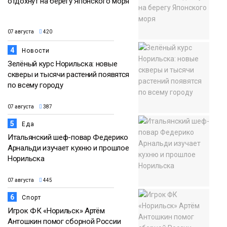
отдохнут на берегу Японского моря
07 августа
420
4
Новости
Зелёный курс Норильска: новые
скверы и тысячи растений появятся
по всему городу
07 августа
387
5
Еда
Итальянский шеф-повар Федерико
Арнальди изучает кухню и прошлое
Норильска
07 августа
445
6
Спорт
Игрок ФК «Норильск» Артём
Антошкин помог сборной России