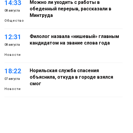
14:33
Можно ли уходить с работы в
обеденный перерыв, рассказали в
08 августа
Минтруда
Общество
12:31
Филолог назвала «нишевый» главным
кандидатом на звание слова года
08 августа
Новости
18:22
Норильская служба спасения
объяснила, откуда в городе взялся
07 августа
смог
Новости
18:01
В Норильске абитуриентам
предлагают 14 специальностей с
07 августа
перспективой работы в «Норникеле»
Образование