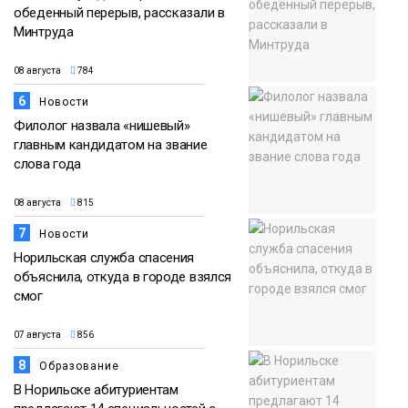
обеденный перерыв, рассказали в
Минтруда
08 августа
784
6
Новости
Филолог назвала «нишевый»
главным кандидатом на звание
слова года
08 августа
815
7
Новости
Норильская служба спасения
объяснила, откуда в городе взялся
смог
07 августа
856
8
Образование
В Норильске абитуриентам