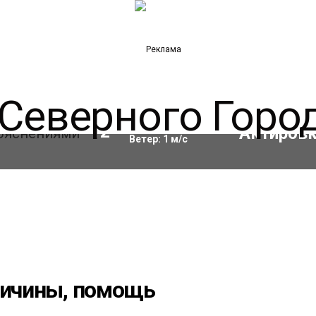
Влажность:
68
%
12
°C
Ветер:
1
м/с
ричины, помощь