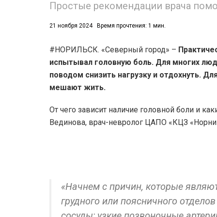
Простые рекомендации врача помог
21 ноября 2024
Время прочтения: 1 мин.
#НОРИЛЬСК. «Северный город» –
Практичес
испытывал головную боль. Для многих люде
поводом снизить нагрузку и отдохнуть. Д
53)
мешают жить.
558)
От чего зависит наличие головной боли и как
Вединова, врач-невролог ЦАПО «КЦЗ «Норни
«Начнем с причин, которые являю
грудного или поясничного отдело
сосуды; узкие позвоночные артер