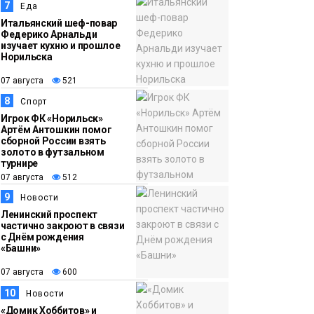
7
Еда
Итальянский шеф-повар
Федерико Арнальди
изучает кухню и прошлое
Норильска
07 августа
521
8
Спорт
Игрок ФК «Норильск»
Артём Антошкин помог
сборной России взять
золото в футзальном
турнире
07 августа
512
9
Новости
Ленинский проспект
частично закроют в связи
с Днём рождения
«Башни»
07 августа
600
10
Новости
«Домик Хоббитов» и