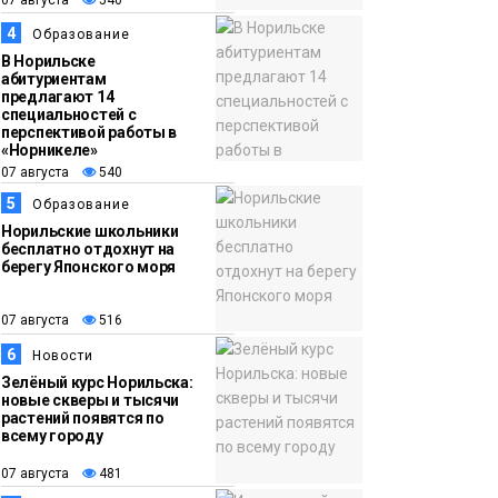
13:59
«Домик Хоббитов» и
4
Образование
07 августа
«Самолёт в облаках»
В Норильске
абитуриентам
появятся в Кайеркане
предлагают 14
Новости
специальностей с
перспективой работы в
«Норникеле»
07 августа
540
5
Образование
Норильские школьники
бесплатно отдохнут на
берегу Японского моря
07 августа
516
6
Новости
Зелёный курс Норильска:
новые скверы и тысячи
растений появятся по
всему городу
07 августа
481