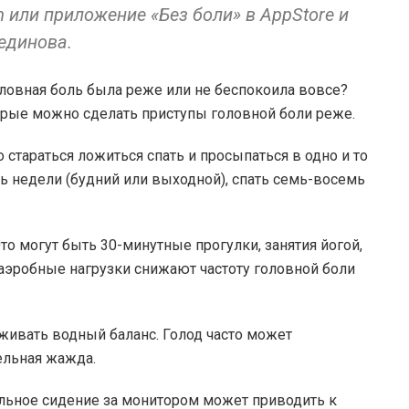
 или приложение «Без боли» в AppStore и
Вединова.
оловная боль была реже или не беспокоила вовсе?
орые можно сделать приступы головной боли реже.
 стараться ложиться спать и просыпаться в одно и то
нь недели (будний или выходной), спать семь-восемь
то могут быть 30-минутные прогулки, занятия йогой,
 аэробные нагрузки снижают частоту головной боли
живать водный баланс. Голод часто может
ельная жажда.
льное сидение за монитором может приводить к