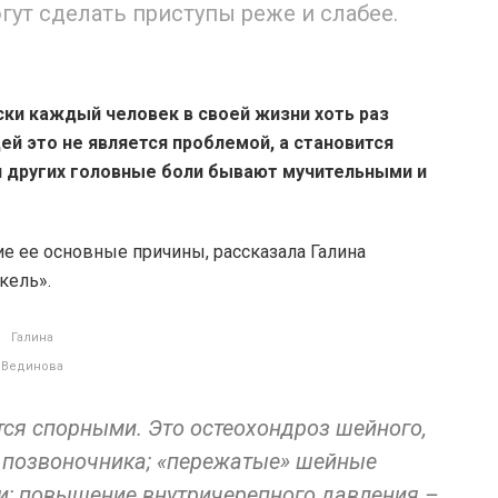
ут сделать приступы реже и слабее.
ки каждый человек в своей жизни хоть раз
й это не является проблемой, а становится
ля других головные боли бывают мучительными и
ие ее основные причины, рассказала Галина
кель».
Галина
Вединова
тся спорными. Это остеохондроз шейного,
в позвоночника; «пережатые» шейные
ии; повышение внутричерепного давления –