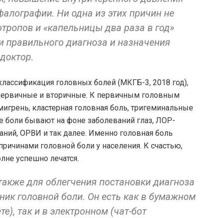
алографии. Ни одна из этих причин не
отропов и «капельницы два раза в год»
и правильного диагноза и назначения
 доктор.
лассификация головных болей (МКГБ-3, 2018 год),
 первичные и вторичные. К первичным головным
 мигрень, кластерная головная боль, тригеминальные
 боли бывают на фоне заболеваний глаз, ЛОР-
аний, ОРВИ и так далее. Именно головная боль
ричинами головной боли у населения. К счастью,
олне успешно лечатся.
 также для облегчения постановки диагноза
ик головной боли. Он есть как в бумажном
е), так и в электронном (чат-бот