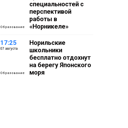
специальностей с
перспективой
работы в
«Норникеле»
Образование
17:25
Норильские
07 августа
школьники
бесплатно отдохнут
на берегу Японского
моря
Образование
16:41
Зелёный курс
07 августа
Норильска: новые
скверы и тысячи
растений появятся по
всему городу
Новости