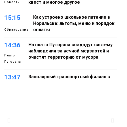
квест и многое другое
Новости
15:15
Как устроено школьное питание в
Норильске: льготы, меню и порядок
оплаты
Образование
14:36
На плато Путорана создадут систему
наблюдения за вечной мерзлотой и
Плато
очистят территорию от мусора
Путорана
13:47
Заполярный транспортный филиал в
Дудинке заасфальтировал 47 тысяч
«квадратов» грузовых площадок
Новости
13:10
В Норильске лыжную базу «Оль-Гуль»
закрыли из-за появления медведя
Животные