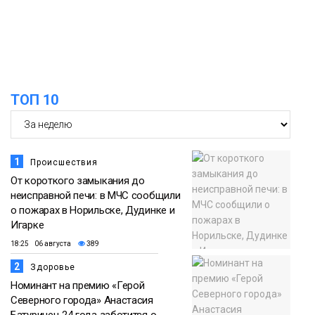
12:25
Барнаул обошёл Красноярск в
списке городов, откуда приехали
Проекты
норильчане
Медиакомпании
ТОП 10
1
Происшествия
От короткого замыкания до
неисправной печи: в МЧС сообщили
о пожарах в Норильске, Дудинке и
Игарке
18:25 06 августа
389
2
Здоровье
Номинант на премию «Герой
Северного города» Анастасия
Батуринец 24 года заботится о