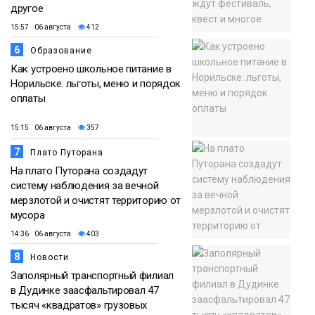
другое
15:57 06 августа
412
6
Образование
Как устроено школьное питание в
Норильске: льготы, меню и порядок
оплаты
15:15 06 августа
357
7
Плато Путорана
На плато Путорана создадут
систему наблюдения за вечной
мерзлотой и очистят территорию от
мусора
14:36 06 августа
403
8
Новости
Заполярный транспортный филиал
в Дудинке заасфальтировал 47
тысяч «квадратов» грузовых