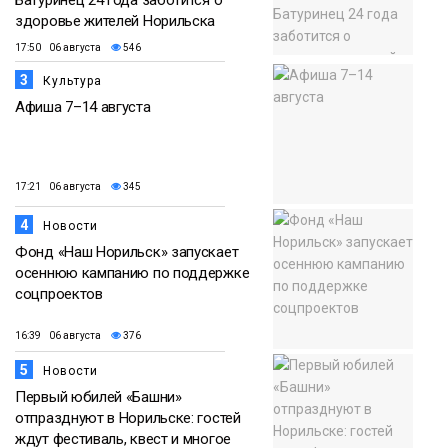
здоровье жителей Норильска
17:50 06 августа
546
3
Культура
Афиша 7–14 августа
17:21 06 августа
345
4
Новости
Фонд «Наш Норильск» запускает
осеннюю кампанию по поддержке
соцпроектов
16:39 06 августа
376
5
Новости
Первый юбилей «Башни»
отпразднуют в Норильске: гостей
ждут фестиваль, квест и многое