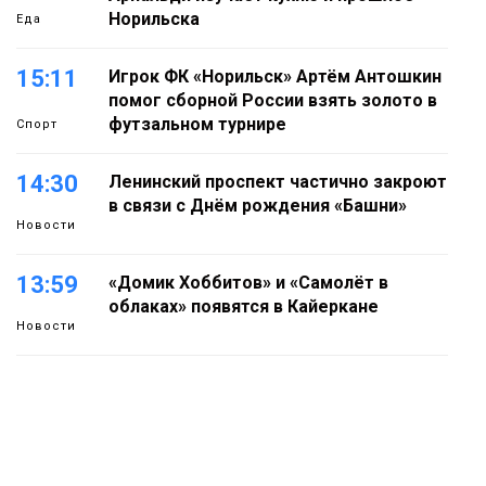
Норильска
Еда
15:11
Игрок ФК «Норильск» Артём Антошкин
помог сборной России взять золото в
футзальном турнире
Спорт
14:30
Ленинский проспект частично закроют
в связи с Днём рождения «Башни»
Новости
13:59
«Домик Хоббитов» и «Самолёт в
облаках» появятся в Кайеркане
Новости
13:08
Предстоящие выходные в Норильске
будут зябкими, пасмурными и
дождливыми
Новости