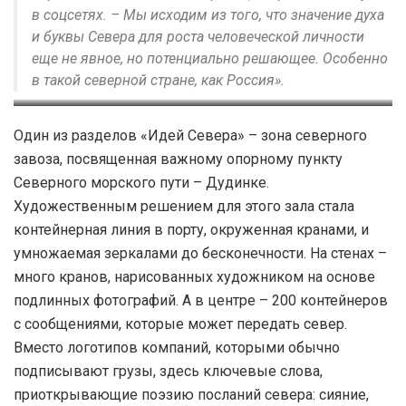
в соцсетях. – Мы исходим из того, что значение духа
и буквы Севера для роста человеческой личности
еще не явное, но потенциально решающее. Особенно
в такой северной стране, как Россия».
Минералы из геолого-
Часть экспозиции, созданная
Один из разделов «Идей Севера» – зона северного
минералогической коллекции
по снимкам из фотофонда
завоза, посвященная важному опорному пункту
Музея Норильска на выставке
Музея Норильска и мотивам
Северного морского пути – Дудинке.
«Идея Севера». Фото: Сергей
анодной карусели. Художник
Художественным решением для этого зала стала
Ковалевский
Юра Адомейко. Фото: Алена
контейнерная линия в порту, окруженная кранами, и
Ротенберг
умножаемая зеркалами до бесконечности. На стенах –
много кранов, нарисованных художником на основе
подлинных фотографий. А в центре – 200 контейнеров
с сообщениями, которые может передать север.
Вместо логотипов компаний, которыми обычно
подписывают грузы, здесь ключевые слова,
приоткрывающие поэзию посланий севера: сияние,