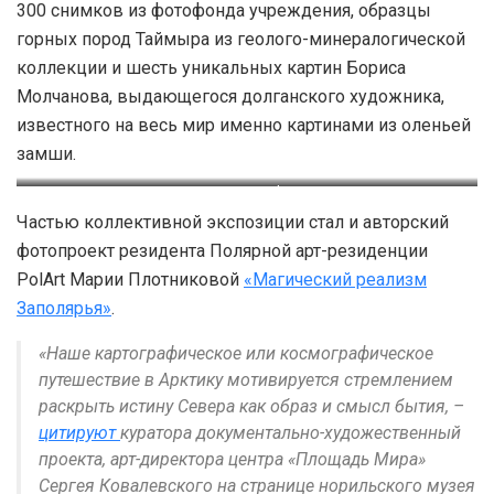
300 снимков из фотофонда учреждения, образцы
горных пород Таймыра из геолого-минералогической
коллекции и шесть уникальных картин Бориса
Молчанова, выдающегося долганского художника,
известного на весь мир именно картинами из оленьей
замши.
Картины Бориса Молчанова из
Фрагмент картины Бориса
Частью коллективной экспозиции стал и авторский
коллекции Музея Норильска.
Молчанова из коллекции
фотопроект резидента Полярной арт-резиденции
Фото: Алена Ротенберг
Музея Норильска. Фото: Алена
PolArt Марии Плотниковой
«Магический реализм
Ротенберг
Заполярья»
.
«Наше картографическое или космографическое
путешествие в Арктику мотивируется стремлением
раскрыть истину Севера как образ и смысл бытия, –
цитируют
куратора документально-художественный
проекта, арт-директора центра «Площадь Мира»
Сергея Ковалевского на странице норильского музея