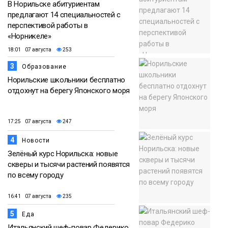
В Норильске абитуриентам
предлагают 14 специальностей с
перспективой работы в
«Норникеле»
18:01 07 августа
253
3
Образование
Норильские школьники бесплатно
отдохнут на берегу Японского моря
17:25 07 августа
247
4
Новости
Зелёный курс Норильска: новые
скверы и тысячи растений появятся
по всему городу
16:41 07 августа
235
5
Еда
Итальянский шеф-повар Федерико