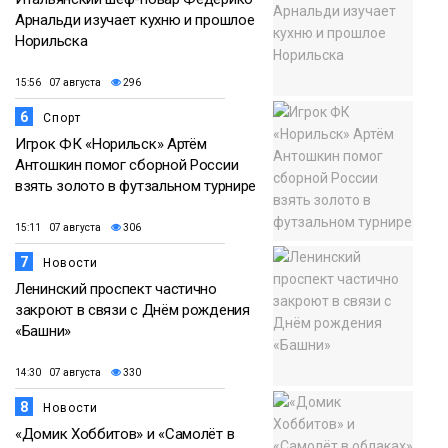
Арнальди изучает кухню и прошлое
Норильска
15:56 07 августа
296
6
Спорт
Игрок ФК «Норильск» Артём
Антошкин помог сборной России
взять золото в футзальном турнире
15:11 07 августа
306
7
Новости
Ленинский проспект частично
закроют в связи с Днём рождения
«Башни»
14:30 07 августа
330
8
Новости
«Домик Хоббитов» и «Самолёт в