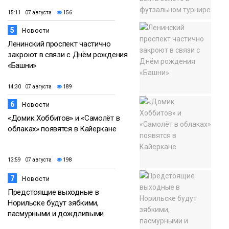
15:11 07 августа
156
5
Новости
Ленинский проспект частично
закроют в связи с Днём рождения
«Башни»
14:30 07 августа
189
6
Новости
«Домик Хоббитов» и «Самолёт в
облаках» появятся в Кайеркане
13:59 07 августа
198
7
Новости
Предстоящие выходные в
Норильске будут зябкими,
пасмурными и дождливыми