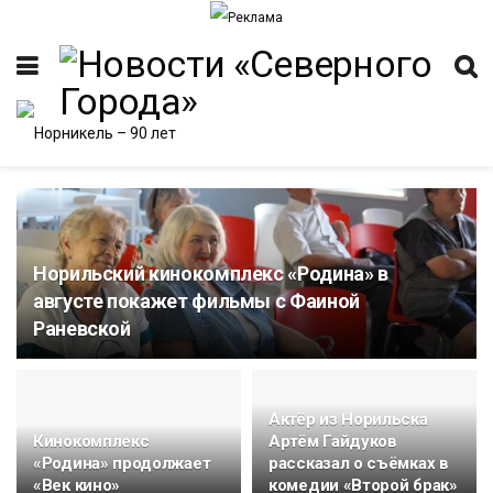
Норильский кинокомплекс «Родина» в
ИТЕТ
августе покажет фильмы с Фаиной
Раневской
Актёр из Норильска
Кинокомплекс
Артём Гайдуков
«Родина» продолжает
рассказал о съёмках в
«Век кино»
комедии «Второй брак»