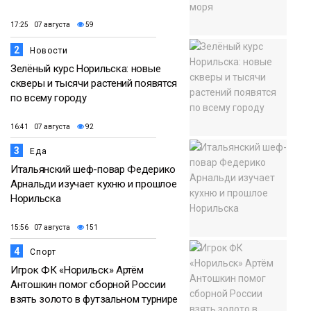
17:25 07 августа
59
2
Новости
Зелёный курс Норильска: новые
скверы и тысячи растений появятся
по всему городу
16:41 07 августа
92
3
Еда
Итальянский шеф-повар Федерико
Арнальди изучает кухню и прошлое
Норильска
15:56 07 августа
151
4
Спорт
Игрок ФК «Норильск» Артём
Антошкин помог сборной России
взять золото в футзальном турнире