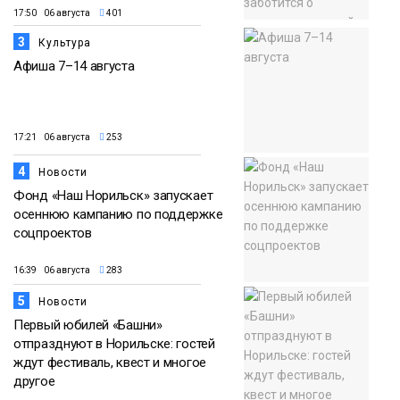
17:50 06 августа
401
3
Культура
Афиша 7–14 августа
17:21 06 августа
253
4
Новости
Фонд «Наш Норильск» запускает
осеннюю кампанию по поддержке
соцпроектов
16:39 06 августа
283
5
Новости
Первый юбилей «Башни»
отпразднуют в Норильске: гостей
ждут фестиваль, квест и многое
другое