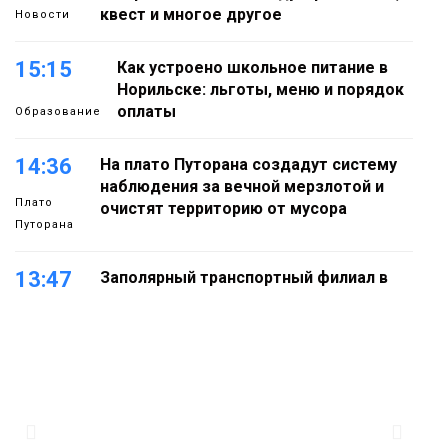
квест и многое другое
Новости
15:15
Как устроено школьное питание в
Норильске: льготы, меню и порядок
оплаты
Образование
14:36
На плато Путорана создадут систему
наблюдения за вечной мерзлотой и
Плато
очистят территорию от мусора
Путорана
13:47
Заполярный транспортный филиал в
Дудинке заасфальтировал 47 тысяч
«квадратов» грузовых площадок
Новости
13:10
В Норильске лыжную базу «Оль-Гуль»
закрыли из-за появления медведя
Животные