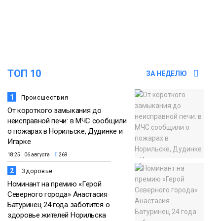
12:25
Барнаул обошёл Красноярск в
списке городов, откуда приехали
Проекты
норильчане
Медиакомпании
ТОП 10
ЗА НЕДЕЛЮ
1
Происшествия
От короткого замыкания до
неисправной печи: в МЧС сообщили
о пожарах в Норильске, Дудинке и
Игарке
18:25 06 августа
269
2
Здоровье
Номинант на премию «Герой
Северного города» Анастасия
Батуринец 24 года заботится о
здоровье жителей Норильска