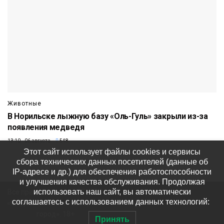
Животные
В Норильске лыжную базу «Оль-Гуль» закрыли из-за
появления медведя
13:10 06 августа
548
Этот сайт использует файлы cookies и сервисы
сбора технических данных посетителей (данные об
IP-адресе и др.) для обеспечения работоспособности
и улучшения качества обслуживания. Продолжая
использовать наш сайт, вы автоматически
Все права защищены © ООО
соглашаетесь с использованием данных технологий:
«Медиакомпания «Северный
город». 18+
Принять