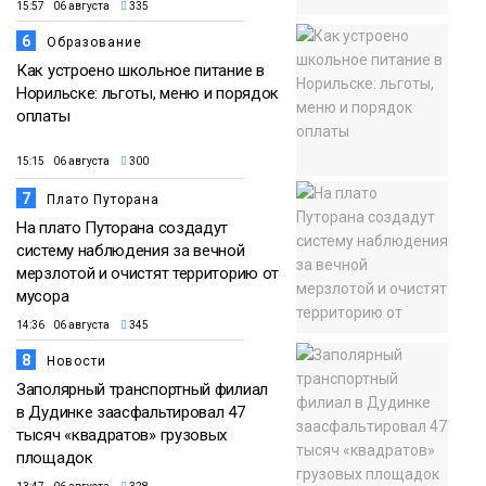
15:57 06 августа
335
6
Образование
Как устроено школьное питание в
Норильске: льготы, меню и порядок
оплаты
15:15 06 августа
300
7
Плато Путорана
На плато Путорана создадут
систему наблюдения за вечной
мерзлотой и очистят территорию от
мусора
14:36 06 августа
345
8
Новости
Заполярный транспортный филиал
в Дудинке заасфальтировал 47
тысяч «квадратов» грузовых
площадок