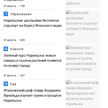
07 августа
709
7
Образование
Норильские школьники бесплатно
отдохнут на берегу Японского моря
07 августа
659
8
Новости
Зелёный курс Норильска: новые
скверы и тысячи растений появятся
по всему городу
07 августа
647
9
Еда
Итальянский шеф-повар Федерико
Арнальди изучает кухню и прошлое
Норильска