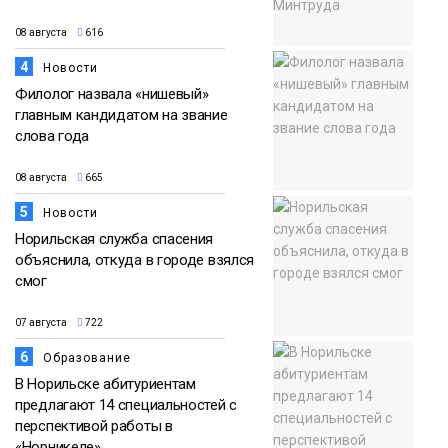
08 августа
616
4
Новости
Филолог назвала «нишевый»
главным кандидатом на звание
слова года
08 августа
665
5
Новости
Норильская служба спасения
объяснила, откуда в городе взялся
смог
07 августа
722
6
Образование
В Норильске абитуриентам
предлагают 14 специальностей с
перспективой работы в
«Норникеле»