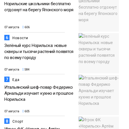
Норильские школьники бесплатно
отдохнут на берегу Японского моря
07 августа
606
6
Новости
Зелёный курс Норильска: новые
скверы и тысячи растений появятся
по всему городу
07 августа
584
7
Еда
Итальянский шеф-повар Федерико
Арнальди изучает кухню и прошлое
Норильска
07 августа
605
8
Спорт
Игрок ФК «Норильск» Артём