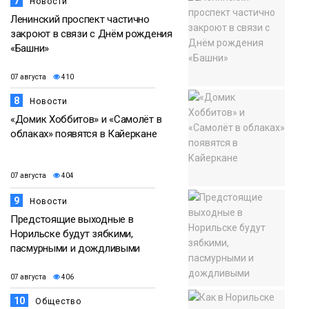
7
Новости
Ленинский проспект частично
закроют в связи с Днём рождения
«Башни»
07 августа
410
8
Новости
«Домик Хоббитов» и «Самолёт в
облаках» появятся в Кайеркане
07 августа
404
9
Новости
Предстоящие выходные в
Норильске будут зябкими,
пасмурными и дождливыми
07 августа
406
10
Общество