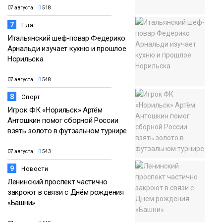
07 августа
518
7
Еда
Итальянский шеф-повар Федерико
Арнальди изучает кухню и прошлое
Норильска
07 августа
548
8
Спорт
Игрок ФК «Норильск» Артём
Антошкин помог сборной России
взять золото в футзальном турнире
07 августа
543
9
Новости
Ленинский проспект частично
закроют в связи с Днём рождения
«Башни»