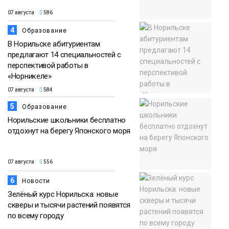
07 августа
586
4
Образование
В Норильске абитуриентам
предлагают 14 специальностей с
перспективой работы в
«Норникеле»
07 августа
584
5
Образование
Норильские школьники бесплатно
отдохнут на берегу Японского моря
07 августа
556
6
Новости
Зелёный курс Норильска: новые
скверы и тысячи растений появятся
по всему городу