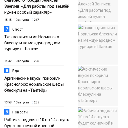
Северного города» Алексей
Зангиев: «Для работы под землёй
нужен особый характер»
15:15 10 августа
267
7
Спорт
Тхэквондисты из Норильска
блеснули на международном
турнире в Шанхае
14:32 10 августа
205
8
Еда
Арктические вкусы покорили
Красноярск: норильские шефы
блеснули на «Тайгэйр»
13:58 10 августа
285
9
Новости
Рабочая неделя с 10 по 14 августа
будет солнечной и тёплой