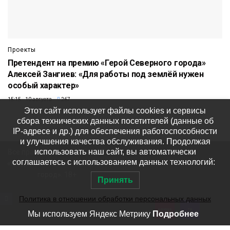
Проекты
Претендент на премию «Герой Северного города»
Алексей Зангиев: «Для работы под землёй нужен
особый характер»
15:15 10 августа
267
Этот сайт использует файлы cookies и сервисы
сбора технических данных посетителей (данные об
IP-адресе и др.) для обеспечения работоспособности
и улучшения качества обслуживания. Продолжая
использовать наш сайт, вы автоматически
Все права защищены © ООО
соглашаетесь с использованием данных технологий:
«Медиакомпания «Северный
город». 18+
Принять
Политика в отношении обработки персональных данных
Мы используем Яндекс Метрику
Подробнее