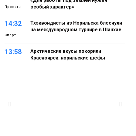
«Для работы под землёй нужен
особый характер»
Проекты
14:32
Тхэквондисты из Норильска блеснули
на международном турнире в Шанхае
Спорт
13:58
Арктические вкусы покорили
Красноярск: норильские шефы
блеснули на «Тайгэйр»
Еда
13:10
Рабочая неделя с 10 по 14 августа
будет солнечной и тёплой
Новости
12:33
Прокуратура проверяет инцидент с
самолётом авиакомпании «Сибирь»
в Норильске
Происшествия