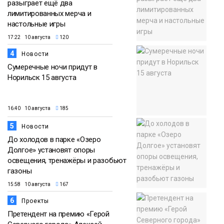
разыграет ещё два
лимитированных мерча и
настольные игры
17:22 10 августа
120
4
Новости
Сумеречные ночи придут в
Норильск 15 августа
16:40 10 августа
185
5
Новости
До холодов в парке «Озеро
Долгое» установят опоры
освещения, тренажёры и разобьют
газоны
15:58 10 августа
167
6
Проекты
Претендент на премию «Герой