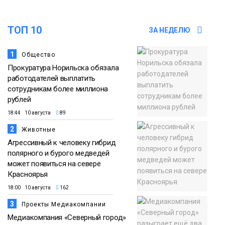
ТОП 10
ЗА НЕДЕЛЮ
1
Общество
Прокуратура Норильска обязала
работодателей выплатить
сотрудникам более миллиона
рублей
18:44 10 августа
89
2
Животные
Агрессивный к человеку гибрид
полярного и бурого медведей
может появиться на севере
Красноярья
18:00 10 августа
162
3
Проекты Медиакомпании
Медиакомпания «Северный город»