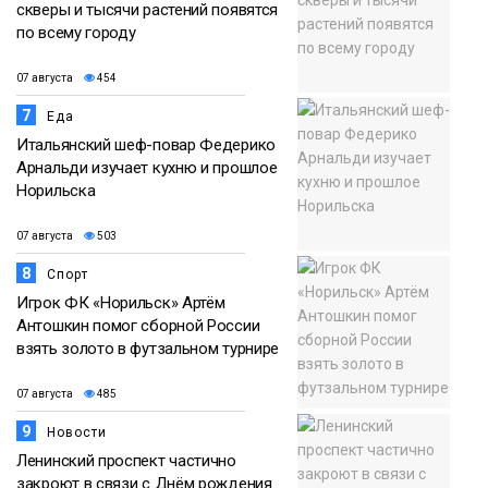
скверы и тысячи растений появятся
по всему городу
07 августа
454
7
Еда
Итальянский шеф-повар Федерико
Арнальди изучает кухню и прошлое
Норильска
07 августа
503
8
Спорт
Игрок ФК «Норильск» Артём
Антошкин помог сборной России
взять золото в футзальном турнире
07 августа
485
9
Новости
Ленинский проспект частично
закроют в связи с Днём рождения