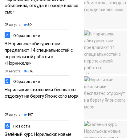
объяснила, откуда в городе взялся
смог
07 августа
504
4
Образование
В Норильске абитуриентам
предлагают 14 специальностей с
перспективой работы в
«Норникеле»
07 августа
516
5
Образование
Норильские школьники бесплатно
отдохнут на берегу Японского моря
07 августа
497
6
Новости
Зелёный курс Норильска: новые