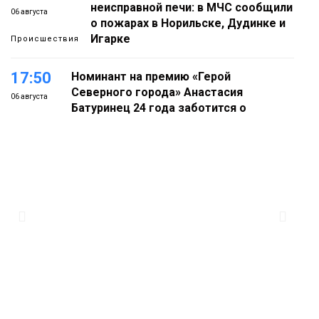
неисправной печи: в МЧС сообщили
06 августа
о пожарах в Норильске, Дудинке и
Игарке
Происшествия
17:50
Номинант на премию «Герой
Северного города» Анастасия
06 августа
Батуринец 24 года заботится о
здоровье жителей Норильска
Здоровье
17:21
Афиша 7–14 августа
06 августа
Культура
16:39
Фонд «Наш Норильск» запускает
осеннюю кампанию по поддержке
06 августа
соцпроектов
Новости