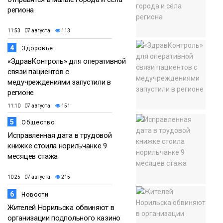
региона
11:53 07 августа
113
4
Здоровье
«ЗдравКонтроль» для оперативной
связи пациентов с
медучреждениями запустили в
регионе
11:10 07 августа
151
5
Общество
Исправленная дата в трудовой
книжке стоила норильчанке 9
месяцев стажа
10:25 07 августа
215
6
Новости
Жителей Норильска обвиняют в
организации подпольного казино