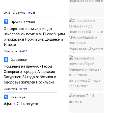
09:36 07 августа
235
7
Происшествия
От короткого замыкания до
неисправной печи: в МЧС сообщили
о пожарах в Норильске, Дудинке и
Игарке
06 августа
492
8
Здоровье
Номинант на премию «Герой
Северного города» Анастасия
Батуринец 24 года заботится о
здоровье жителей Норильска
06 августа
789
9
Культура
Афиша 7–14 августа