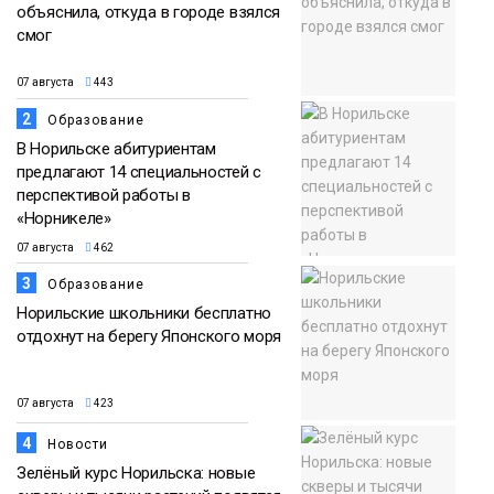
объяснила, откуда в городе взялся
смог
07 августа
443
2
Образование
В Норильске абитуриентам
предлагают 14 специальностей с
перспективой работы в
«Норникеле»
07 августа
462
3
Образование
Норильские школьники бесплатно
отдохнут на берегу Японского моря
07 августа
423
4
Новости
Зелёный курс Норильска: новые