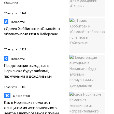
«Башни»
07 августа
461
8
Новости
«Домик Хоббитов» и «Самолёт в
облаках» появятся в Кайеркане
07 августа
424
9
Новости
Предстоящие выходные в
Норильске будут зябкими,
пасмурными и дождливыми
07 августа
435
10
Общество
Как в Норильске помогают
женщинам из исправительного
центра адаптироваться к жизни