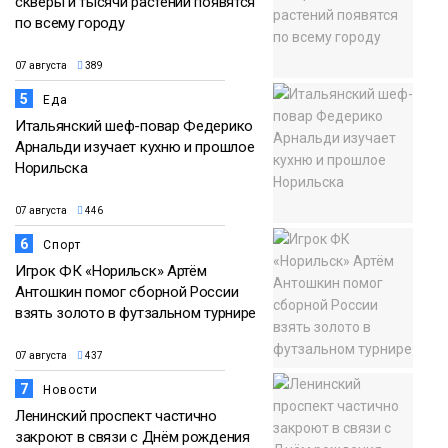
скверы и тысячи растений появятся
по всему городу
07 августа
389
5
Еда
Итальянский шеф-повар Федерико
Арнальди изучает кухню и прошлое
Норильска
07 августа
446
6
Спорт
Игрок ФК «Норильск» Артём
Антошкин помог сборной России
взять золото в футзальном турнире
07 августа
437
7
Новости
Ленинский проспект частично
закроют в связи с Днём рождения