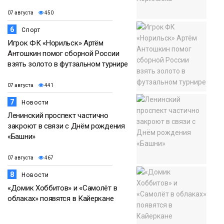
07 августа
450
6
Спорт
Игрок ФК «Норильск» Артём
Антошкин помог сборной России
взять золото в футзальном турнире
07 августа
441
7
Новости
Ленинский проспект частично
закроют в связи с Днём рождения
«Башни»
07 августа
467
8
Новости
«Домик Хоббитов» и «Самолёт в
облаках» появятся в Кайеркане