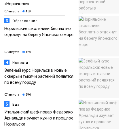
«Норникеле»
07 августа
469
3
Образование
Норильские школьники бесплатно
отдохнут на берегу Японского моря
07 августа
428
4
Новости
Зелёный курс Норильска: новые
скверы и тысячи растений появятся
по всему городу
07 августа
396
5
Еда
Итальянский шеф-повар Федерико
Арнальди изучает кухню и прошлое
Норильска