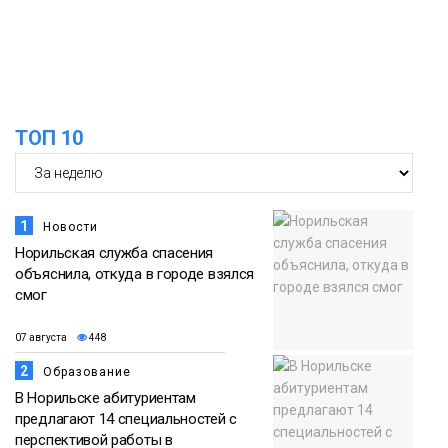
13:08
Предстоящие выходные в Норильске
будут зябкими, пасмурными и
07 августа
дождливыми
Новости
12:32
Как в Норильске помогают женщинам
ТОП 10
из исправительного центра
07 августа
адаптироваться к жизни
Общество
1
Новости
Норильская служба спасения
объяснила, откуда в городе взялся
смог
07 августа
448
2
Образование
В Норильске абитуриентам
предлагают 14 специальностей с
перспективой работы в