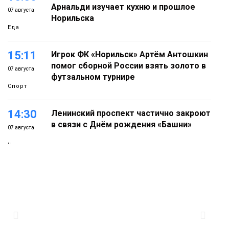
Арнальди изучает кухню и прошлое
07 августа
Норильска
Еда
15:11
Игрок ФК «Норильск» Артём Антошкин
помог сборной России взять золото в
07 августа
футзальном турнире
Спорт
14:30
Ленинский проспект частично закроют
в связи с Днём рождения «Башни»
07 августа
Новости
13:59
«Домик Хоббитов» и «Самолёт в
облаках» появятся в Кайеркане
07 августа
Новости