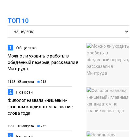
13:59
«Домик Хоббитов» и «Самолёт в
облаках» появятся в Кайеркане
07 августа
ТОП 10
Новости
1
Общество
Можно ли уходить с работы в
обеденный перерыв, рассказали в
Минтруда
14:33 08 августа
243
2
Новости
Филолог назвала «нишевый»
главным кандидатом на звание
слова года
12:31 08 августа
272
3
Новости