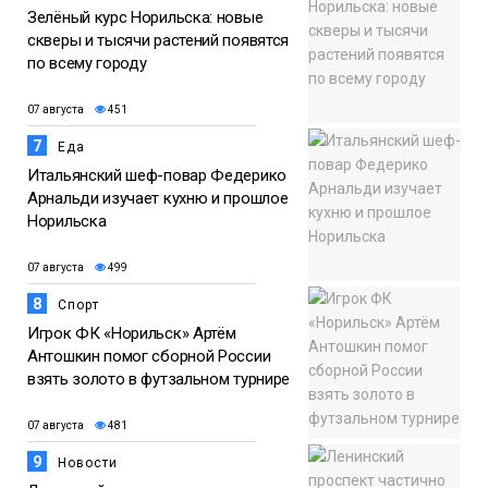
Зелёный курс Норильска: новые
скверы и тысячи растений появятся
по всему городу
07 августа
451
7
Еда
Итальянский шеф-повар Федерико
Арнальди изучает кухню и прошлое
Норильска
07 августа
499
8
Спорт
Игрок ФК «Норильск» Артём
Антошкин помог сборной России
взять золото в футзальном турнире
07 августа
481
9
Новости