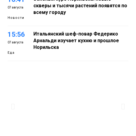
скверы и тысячи растений появятся по
07 августа
всему городу
Новости
15:56
Итальянский шеф-повар Федерико
Арнальди изучает кухню и прошлое
07 августа
Норильска
Еда
15:11
Игрок ФК «Норильск» Артём Антошкин
помог сборной России взять золото в
07 августа
футзальном турнире
Спорт
14:30
Ленинский проспект частично закроют
в связи с Днём рождения «Башни»
07 августа
Новости