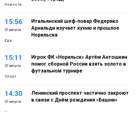
Новости
15:56
Итальянский шеф-повар Федерико
Арнальди изучает кухню и прошлое
07 августа
Норильска
Еда
15:11
Игрок ФК «Норильск» Артём Антошкин
помог сборной России взять золото в
07 августа
футзальном турнире
Спорт
14:30
Ленинский проспект частично закроют
в связи с Днём рождения «Башни»
07 августа
Новости
13:59
«Домик Хоббитов» и «Самолёт в
облаках» появятся в Кайеркане
07 августа