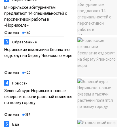
Образование
В Норильске абитуриентам
предлагают 14 специальностей с
перспективой работы в
«Норникеле»
07 августа
460
3
Образование
Норильские школьники бесплатно
отдохнут на берегу Японского моря
07 августа
420
4
Новости
Зелёный курс Норильска: новые
скверы и тысячи растений появятся
по всему городу
07 августа
387
5
Еда