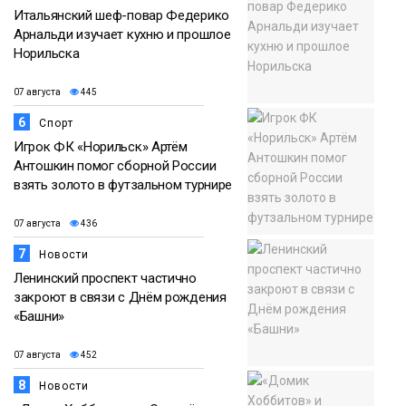
Итальянский шеф-повар Федерико
Арнальди изучает кухню и прошлое
Норильска
07 августа
445
6
Спорт
Игрок ФК «Норильск» Артём
Антошкин помог сборной России
взять золото в футзальном турнире
07 августа
436
7
Новости
Ленинский проспект частично
закроют в связи с Днём рождения
«Башни»
07 августа
452
8
Новости