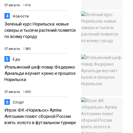
07 августа
416
4
Новости
Зелёный курс Норильска: новые
скверы и тысячи растений появятся
по всему городу
07 августа
383
5
Еда
Итальянский шеф-повар Федерико
Арнальди изучает кухню и прошлое
Норильска
07 августа
440
6
Спорт
Игрок ФК «Норильск» Артём
Антошкин помог сборной России
взять золото в футзальном турнире