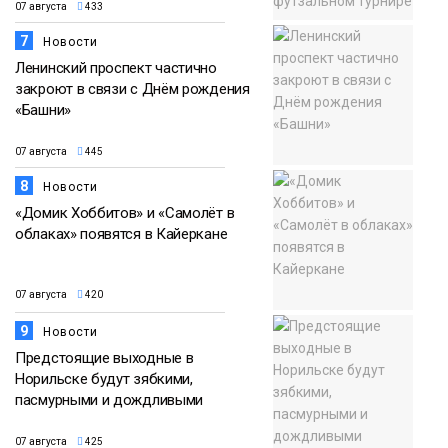
07 августа
433
7
Новости
Ленинский проспект частично
закроют в связи с Днём рождения
«Башни»
07 августа
445
8
Новости
«Домик Хоббитов» и «Самолёт в
облаках» появятся в Кайеркане
07 августа
420
9
Новости
Предстоящие выходные в
Норильске будут зябкими,
пасмурными и дождливыми
07 августа
425