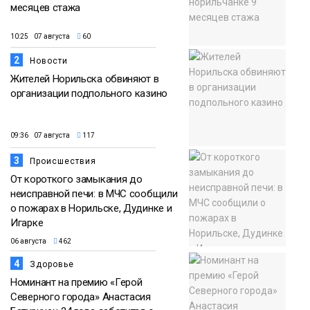
месяцев стажа
10:25 07 августа
60
2
Новости
Жителей Норильска обвиняют в
организации подпольного казино
09:36 07 августа
117
3
Происшествия
От короткого замыкания до
неисправной печи: в МЧС сообщили
о пожарах в Норильске, Дудинке и
Игарке
06 августа
462
4
Здоровье
Номинант на премию «Герой
Северного города» Анастасия