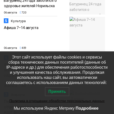
Батуринец 24 года заботится о
здоровье жителей Норильска
06 августа
720
5
Культура
Афиша 7–14 августа
06 августа
409
Этот сайт использует файлы cookies и сервисы
6
Новости
сбора технических данных посетителей (данные об
Фонд «Наш Норильск» запускает
IP-адресе и др.) для обеспечения работоспособности
осеннюю кампанию по поддержке
и улучшения качества обслуживания. Продолжая
соцпроектов
использовать наш сайт, вы автоматически
соглашаетесь с использованием данных технологий:
06 августа
422
Принять
7
Новости
Политика в отношении обработки персональных данных
Первый юбилей «Башни»
отпразднуют в Норильске: гостей
Мы используем Яндекс Метрику
Подробнее
ждут фестиваль, квест и многое