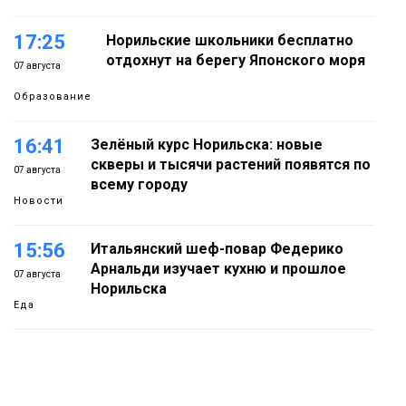
17:25
Норильские школьники бесплатно
отдохнут на берегу Японского моря
07 августа
Образование
16:41
Зелёный курс Норильска: новые
скверы и тысячи растений появятся по
07 августа
всему городу
Новости
15:56
Итальянский шеф-повар Федерико
Арнальди изучает кухню и прошлое
07 августа
Норильска
Еда
15:11
Игрок ФК «Норильск» Артём Антошкин
помог сборной России взять золото в
07 августа
футзальном турнире