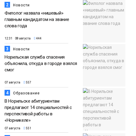
2
Новости
Филолог назвала «нишевый»
главным кандидатом на звание
слова года
12:31 08 августа
444
3
Новости
Норильская служба спасения
объяснила, откуда в городе взялся
смог
07 августа
557
4
Образование
В Норильске абитуриентам
предлагают 14 специальностей с
перспективой работы в
«Норникеле»
07 августа
551