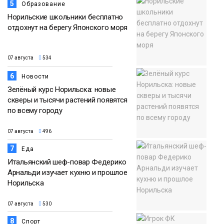
5
Образование
Норильские школьники бесплатно
отдохнут на берегу Японского моря
07 августа
534
6
Новости
Зелёный курс Норильска: новые
скверы и тысячи растений появятся
по всему городу
07 августа
496
7
Еда
Итальянский шеф-повар Федерико
Арнальди изучает кухню и прошлое
Норильска
07 августа
530
8
Спорт