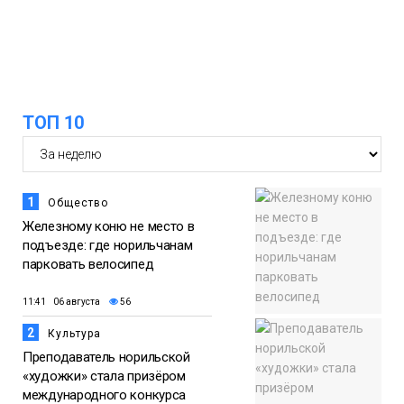
15:00
Юбилейный X-WATERS собрал в
Дудинке более 120 пловцов со всей
05 августа
России
Фото
ТОП 10
1
Общество
Железному коню не место в
подъезде: где норильчанам
парковать велосипед
11:41 06 августа
56
2
Культура
Преподаватель норильской
«художки» стала призёром
международного конкурса