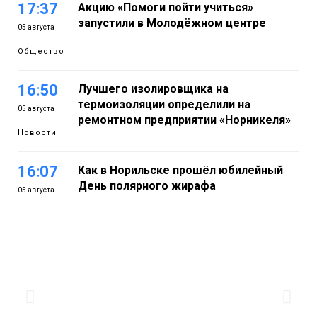
17:37
Акцию «Помоги пойти учиться»
запустили в Молодёжном центре
05 августа
Общество
16:50
Лучшего изолировщика на
термоизоляции определили на
05 августа
ремонтном предприятии «Норникеля»
Новости
16:07
Как в Норильске прошёл юбилейный
День полярного жирафа
05 августа
Культура
15:22
Енисей проверил на прочность: в
Дудинке впервые состоялся заплыв X-
05 августа
WATERS на 12 км
Спорт