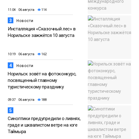
11:04 06 августа
114
3
Новости
Инсталляция «Сказочный лес» в
Норильске зажжётся 10 августа
10:19 06 августа
162
4
Новости
Норильск зовёт на фотоконкурс,
посвященный главному
туристическому празднику
09:37 06 августа
188
5
Синоптики предупредили о ливнях,
граде и шквалистом ветре на юге
Таймыра