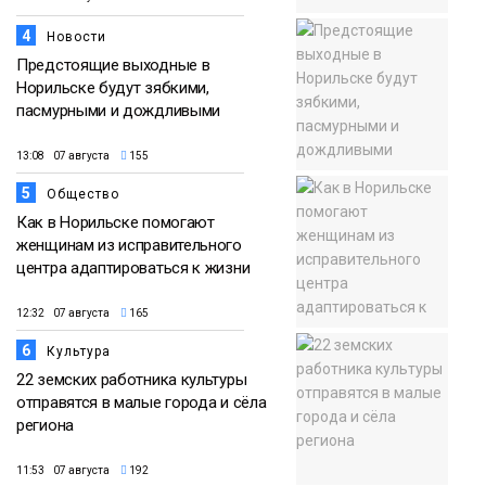
4
Новости
Предстоящие выходные в
Норильске будут зябкими,
пасмурными и дождливыми
13:08 07 августа
155
5
Общество
Как в Норильске помогают
женщинам из исправительного
центра адаптироваться к жизни
12:32 07 августа
165
6
Культура
22 земских работника культуры
отправятся в малые города и сёла
региона
11:53 07 августа
192