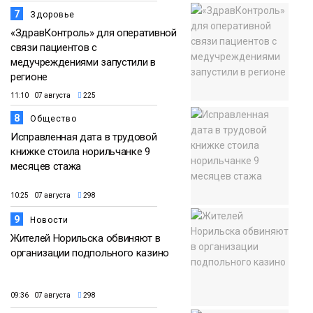
7
Здоровье
«ЗдравКонтроль» для оперативной
связи пациентов с
медучреждениями запустили в
регионе
11:10 07 августа
225
8
Общество
Исправленная дата в трудовой
книжке стоила норильчанке 9
месяцев стажа
10:25 07 августа
298
9
Новости
Жителей Норильска обвиняют в
организации подпольного казино
09:36 07 августа
298