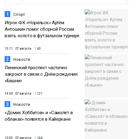
1
Спорт
Игрок ФК «Норильск» Артём
Антошкин помог сборной России
взять золото в футзальном турнире
15:11 07 августа
63
2
Новости
Ленинский проспект частично
закроют в связи с Днём рождения
«Башни»
14:30 07 августа
121
3
Новости
«Домик Хоббитов» и «Самолёт в
облаках» появятся в Кайеркане
13:59 07 августа
146