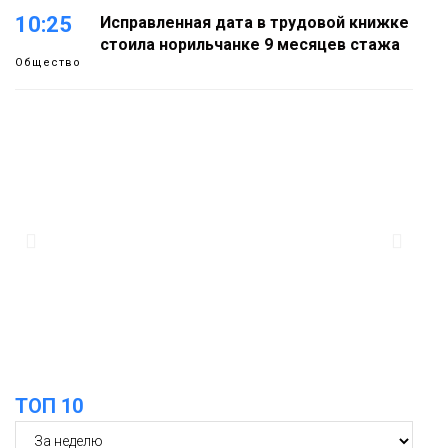
10:25
Исправленная дата в трудовой книжке
стоила норильчанке 9 месяцев стажа
Общество
09:36
Жителей Норильска обвиняют в
организации подпольного казино
Новости
18:25
От короткого замыкания до
неисправной печи: в МЧС сообщили
06 августа
о пожарах в Норильске, Дудинке и
Игарке
Происшествия
ТОП 10