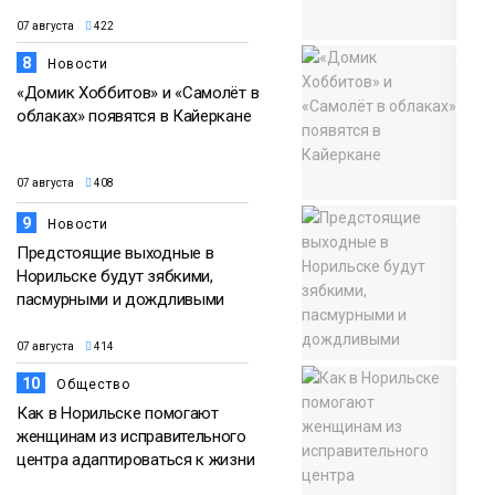
07 августа
422
8
Новости
«Домик Хоббитов» и «Самолёт в
облаках» появятся в Кайеркане
07 августа
408
9
Новости
Предстоящие выходные в
Норильске будут зябкими,
пасмурными и дождливыми
07 августа
414
10
Общество
Как в Норильске помогают
женщинам из исправительного
центра адаптироваться к жизни