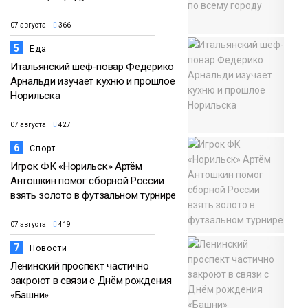
07 августа
366
5
Еда
Итальянский шеф-повар Федерико
Арнальди изучает кухню и прошлое
Норильска
07 августа
427
6
Спорт
Игрок ФК «Норильск» Артём
Антошкин помог сборной России
взять золото в футзальном турнире
07 августа
419
7
Новости
Ленинский проспект частично
закроют в связи с Днём рождения
«Башни»