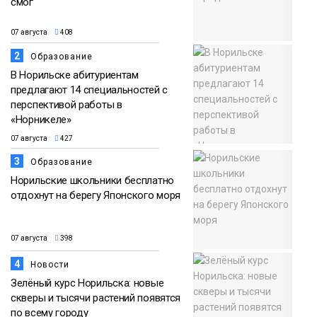
смог
07 августа
408
2
Образование
В Норильске абитуриентам
предлагают 14 специальностей с
перспективой работы в
«Норникеле»
07 августа
427
3
Образование
Норильские школьники бесплатно
отдохнут на берегу Японского моря
07 августа
398
4
Новости
Зелёный курс Норильска: новые
скверы и тысячи растений появятся
по всему городу