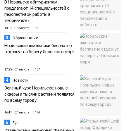
В Норильске абитуриентам
предлагают 14 специальностей с
перспективой работы в
«Норникеле»
18:01 07 августа
89
3
Образование
Норильские школьники бесплатно
отдохнут на берегу Японского моря
17:25 07 августа
107
4
Новости
Зелёный курс Норильска: новые
скверы и тысячи растений появятся
по всему городу
16:41 07 августа
134
5
Еда
Итальянский шеф-повар Федерико