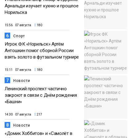
Арнальди изучает кухню и прошлое
Норильска
15:56 07 августа
180
6
Спорт
Игрок ФК «Норильск» Артём
Антошкин помог сборной России
взять золото в футзальном турнире
15:11 07 августа
180
7
Новости
Ленинский проспект частично
закроют в связи с Днём рождения
«Башни»
14:30 07 августа
217
8
Новости
«Домик Хоббитов» и «Самолёт в