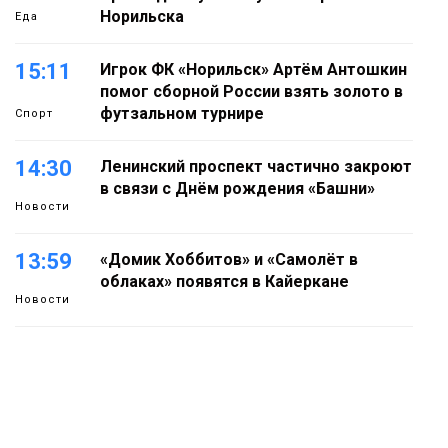
Норильска
Еда
15:11
Игрок ФК «Норильск» Артём Антошкин
помог сборной России взять золото в
футзальном турнире
Спорт
14:30
Ленинский проспект частично закроют
в связи с Днём рождения «Башни»
Новости
13:59
«Домик Хоббитов» и «Самолёт в
облаках» появятся в Кайеркане
Новости
13:08
Предстоящие выходные в Норильске
будут зябкими, пасмурными и
дождливыми
Новости